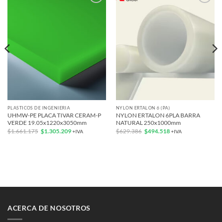
Add to
Add to
wishlist
wishlist
PLASTICOS DE INGENIERIA
NYLON ERTALON 6 (PA)
UHMW-PE PLACA TIVAR CERAM-P
NYLON ERTALON 6PLA BARRA
VERDE 19.05x1220x3050mm
NATURAL 250x1000mm
El
El
El
El
$
1.661.175
$
1.305.209
$
629.386
$
494.518
+IVA
+IVA
precio
precio
precio
precio
original
actual
original
actual
era:
es:
era:
es:
$1.661.175.
$1.305.209.
$629.386.
$494.518.
ACERCA DE NOSOTROS