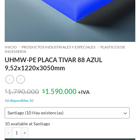
INICIO
/
PRODUCTOS INDUSTRIALES Y ESPECIALES
/
PLASTICOS DE
INGENIERIA
UHMW-PE PLACA TIVAR 88 AZUL
9,52x1220x3050mm
El
El
1.790.000
1.590.000
$
$
+IVA
precio
precio
10 disponibles
10
original
actual
era:
es:
$1.790.000.
$1.590.000.
10 available at Santiago
UHMW-PE PLACA TIVAR 88 AZUL 9,52x1220x3050mm cantidad