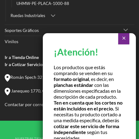
UHMW-PE-PLACA-1000-88
Ruedas Industriales
Soportes Gráficos
Vinilos
Ir a Tienda Online
Ir a Cotizar Servicios
Los productos que estás
comprando se venden en su
Román Spech 3213, Quinta Normal, Región Metropolitana
formato original
, es decir, en
planchas estándar
con las
dimensiones especificadas en la
Janequeo 1770, Concepción, Región Bío Bío
descripción de cada producto.
Ten en cuenta que los cortes no
Contactar por correo
están incluidos en el precio.
Si
necesitas tu producto cortado a
una medida específica, deberás
cotizar este servicio de forma
independiente
según tus
necesidades.
NUESTRAS TIENDAS
TÉRMINOS Y CONDICIONES
CONTACTO