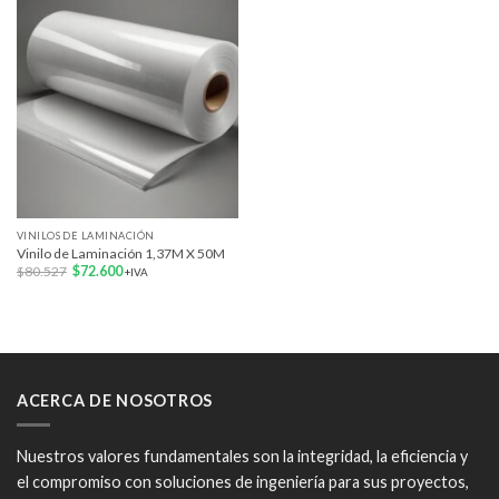
Add to
wishlist
VINILOS DE LAMINACIÓN
Vinilo de Laminación 1,37M X 50M
El
El
$
80.527
$
72.600
+IVA
precio
precio
original
actual
era:
es:
$80.527.
$72.600.
ACERCA DE NOSOTROS
Nuestros valores fundamentales son la integridad, la eficiencia y
el compromiso con soluciones de ingeniería para sus proyectos,