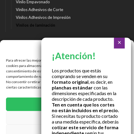
Vinilo Empavonado
Vinilos Adhesivos de Corte
Vinilos Adhesivos de Impresión
Vinilos de laminación
Ir a Tienda Online
Gestionar consentimiento
Ir a Cotizar Servicios
Para ofrecer las mejores experiencias, utilizamos tecnologías como las
Román Spech 3213, Quinta Normal, Región Metropolitana
cookies para almacenar y/o acceder a la información del dispositivo. El
Los productos que estás
consentimiento de estas tecnologías nos permitirá procesar datos como el
comprando se venden en su
Janequeo 1770, Concepción, Región Bío Bío
comportamiento de navegación o las identificaciones únicas en este sitio.
formato original
, es decir, en
No consentir o retirar el consentimiento, puede afectar negativamente a
planchas estándar
con las
ciertas características y funciones.
Contactar por correo
dimensiones especificadas en la
descripción de cada producto.
ACEPTAR
Ten en cuenta que los cortes
no están incluidos en el precio.
Si necesitas tu producto cortado
DENEGAR
a una medida específica, deberás
cotizar este servicio de forma
VER PREFERENCIAS
independiente
según tus