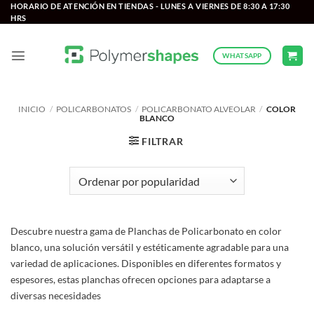
Saltar
HORARIO DE ATENCIÓN EN TIENDAS - LUNES A VIERNES DE 8:30 A 17:30
HRS
al
contenido
WHATSAPP
INICIO
/
POLICARBONATOS
/
POLICARBONATO ALVEOLAR
/
COLOR
BLANCO
FILTRAR
Descubre nuestra gama de Planchas de Policarbonato en color
blanco, una solución versátil y estéticamente agradable para una
variedad de aplicaciones. Disponibles en diferentes formatos y
espesores, estas planchas ofrecen opciones para adaptarse a
diversas necesidades