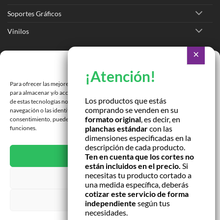
Soportes Gráficos
Vinilos
Ir a Tienda Online
Gestionar consentimiento
Ir a Cotizar Servicios
Para ofrecer las mejores experiencias, utilizamos tecnologías como las cookies
Román Spech 3213, Quinta Normal, Región Metropolitana
para almacenar y/o acceder a la información del dispositivo. El consentimiento
Los productos que estás
de estas tecnologías nos permitirá procesar datos como el comportamiento de
comprando se venden en su
Janequeo 1770, Concepción, Región Bío Bío
navegación o las identificaciones únicas en este sitio. No consentir o retirar el
formato original
, es decir, en
consentimiento, puede afectar negativamente a ciertas características y
planchas estándar
con las
funciones.
Contactar por correo
dimensiones especificadas en la
descripción de cada producto.
ACEPTAR
Ten en cuenta que los cortes no
están incluidos en el precio.
Si
necesitas tu producto cortado a
DENEGAR
una medida específica, deberás
cotizar este servicio de forma
VER PREFERENCIAS
independiente
según tus
necesidades.
NUESTRAS TIENDAS
TÉRMINOS Y CONDICIONES
CONTACTO