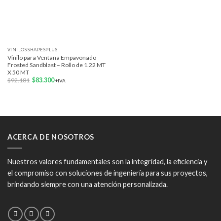
VINILOS SHAPESPLUS
Vinilo para Ventana Empavonado
Frosted Sandblast – Rollo de 1.22 MT
X 50 MT
El
El
$
92.181
$
83.300
+IVA
precio
precio
original
actual
era:
es:
$92.181.
$83.300.
ACERCA DE NOSOTROS
Nuestros valores fundamentales son la integridad, la eficiencia y
el compromiso con soluciones de ingeniería para sus proyectos,
brindando siempre con una atención personalizada.