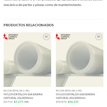
mecánica de partes y piezas como de mantenimiento.
PRODUCTOS RELACIONADOS
Add to
Add to
wishlist
wishlist
NYLON ERTALON 6 (PA)
NYLON ERTALON 6 (PA)
NYLON ERTALON 6SA BARRA
NYLON ERTALON 6SA BARRA
NATURAL 10x3000mm
NATURAL 40x3000mm
El
El
El
El
$
6.714
$
5.275
$
58.870
$
46.255
+IVA
precio
precio
precio
precio