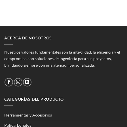
original
actual
original
actual
era:
es:
era:
es:
$6.714.
$5.275.
$58.870.
$46.255.
ACERCA DE NOSOTROS
Nuestros valores fundamentales son la integridad, la eficiencia y el
compromiso con soluciones de ingeniería para sus proyectos,
brindando siempre con una atención personalizada.
CATEGORÍAS DEL PRODUCTO
Herramientas y Accesorios
Policarbonatos