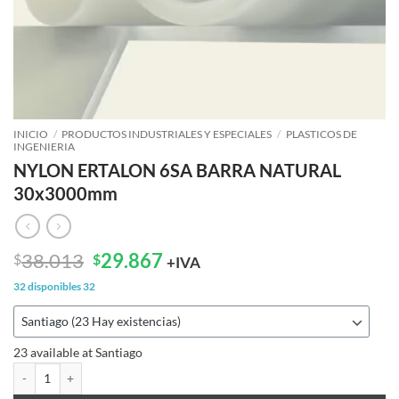
INICIO
/
PRODUCTOS INDUSTRIALES Y ESPECIALES
/
PLASTICOS DE
INGENIERIA
NYLON ERTALON 6SA BARRA NATURAL
30x3000mm
El
El
38.013
29.867
$
$
+IVA
precio
precio
32 disponibles
32
original
actual
era:
es:
$38.013.
$29.867.
23 available at Santiago
NYLON ERTALON 6SA BARRA NATURAL 30x3000mm cantidad