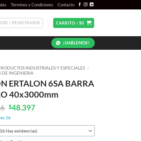
ndas
Términos y Condiciones
Contacto
DER / REGISTRARSE
CARRITO /
$
0
¡HABLEMOS!
PRODUCTOS INDUSTRIALES Y ESPECIALES
/
 DE INGENIERIA
N ERTALON 6SA BARRA
O 40x3000mm
El
El
96
48.397
$
precio
precio
les
16
original
actual
era:
es:
$61.596.
$48.397.