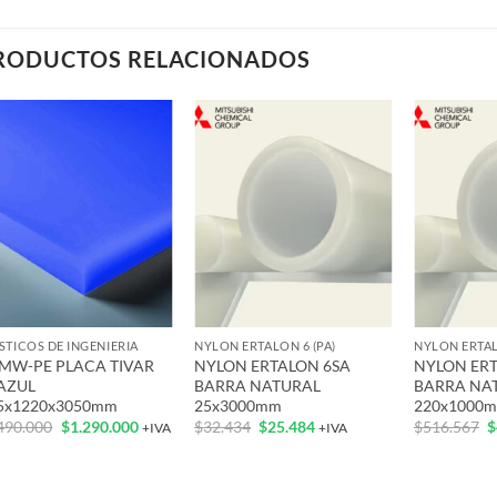
RODUCTOS RELACIONADOS
Add to
Add to
wishlist
wishlist
+
+
+
STICOS DE INGENIERIA
NYLON ERTALON 6 (PA)
NYLON ERTAL
MW-PE PLACA TIVAR
NYLON ERTALON 6SA
NYLON ER
 AZUL
BARRA NATURAL
BARRA NA
35x1220x3050mm
25x3000mm
220x1000
El
El
El
El
E
490.000
$
1.290.000
$
32.434
$
25.484
$
516.567
$
+IVA
+IVA
precio
precio
precio
precio
p
original
actual
original
actual
o
era:
es:
era:
es:
e
$1.490.000.
$1.290.000.
$32.434.
$25.484.
$