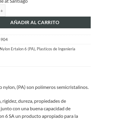
le at Santiago
TALON 6SA BARRA NEGRO 40x3000mm cantidad
AÑADIR AL CARRITO
5904
Nylon Ertalon 6 (PA)
,
Plasticos de Ingenieria
o nylon, (PA) son polímeros semicristalinos.
 rigidez, dureza, propiedades de
, junto con una buena capacidad de
lon 6 SA un producto apropiado para la