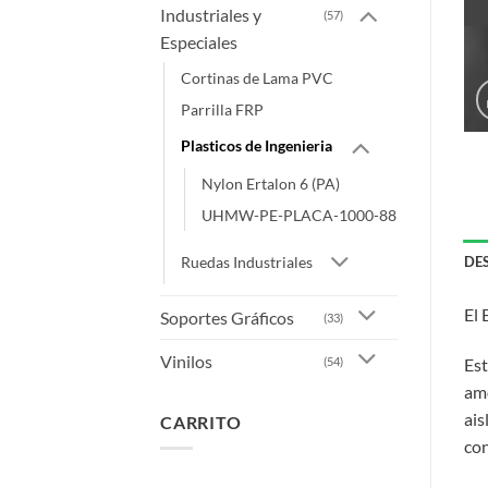
Industriales y
(57)
Especiales
Cortinas de Lama PVC
Parrilla FRP
Plasticos de Ingenieria
Nylon Ertalon 6 (PA)
UHMW-PE-PLACA-1000-88
Ruedas Industriales
DE
El 
Soportes Gráficos
(33)
Vinilos
(54)
Est
amo
ais
CARRITO
con