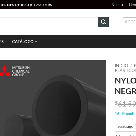
Nuestras Tie
ERNES DE 8:30 A 17:30 HRS
ACCE
ES
CATÁLOGO
INICIO
/
PLASTICOS
NYLO
Add to
wishlist
NEGR
61.5
$
16 disponib