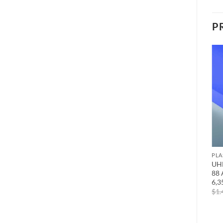
P
PLA
UH
88
6,
$
1.