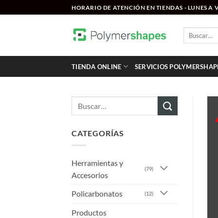
Saltar
HORARIO DE ATENCIÓN EN TIENDAS - LUNES A VI
al
contenido
Buscar
por:
TIENDA ONLINE
SERVICIOS POLYMERSHAP
Buscar
por:
CATEGORÍAS
Herramientas y
(79)
Accesorios
Policarbonatos
(12)
Productos