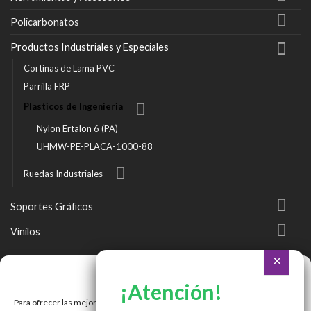
Policarbonatos
Productos Industriales y Especiales
Cortinas de Lama PVC
Parrilla FRP
Plasticos de Ingenieria
Nylon Ertalon 6 (PA)
UHMW-PE-PLACA-1000-88
Ruedas Industriales
Soportes Gráficos
Vinilos
Ir a Tienda Online
Gestionar consentimiento
Ir a Cotizar Servicios
Para ofrecer las mejores experiencias, utilizamos tecnologías como las