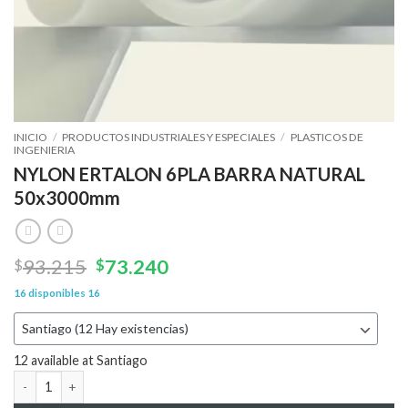
INICIO
/
PRODUCTOS INDUSTRIALES Y ESPECIALES
/
PLASTICOS DE
INGENIERIA
NYLON ERTALON 6PLA BARRA NATURAL
50x3000mm
El
El
93.215
73.240
$
$
precio
precio
16 disponibles
16
original
actual
era:
es:
$93.215.
$73.240.
12 available at Santiago
NYLON ERTALON 6PLA BARRA NATURAL 50x3000mm cantidad