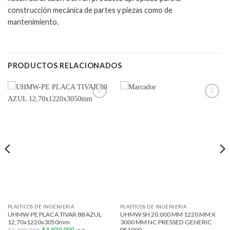
construcción mecánica de partes y piezas como de
mantenimiento.
PRODUCTOS RELACIONADOS
Add to
Add to
wishlist
wishlist
PLASTICOS DE INGENIERIA
PLASTICOS DE INGENIERIA
UHMW-PE PLACA TIVAR 88 AZUL
UHMW SH 20.000 MM 1220 MM X
12,70x1220x3050mm
3000 MM NC PRESSED GENERIC
PE1000
El
El