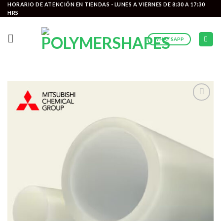
Saltar
HORARIO DE ATENCIÓN EN TIENDAS - LUNES A VIERNES DE 8:30 A 17:30
HRS
al
contenido
WHATSAPP
Add to
wishlist