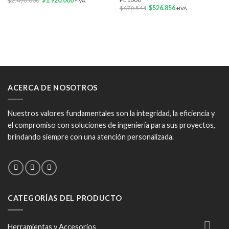
$
2.490.000
$
1.920.000
+IVA
precio
precio
El
El
$
670.544
$
526.856
+IVA
original
actual
precio
precio
era:
es:
original
actual
$2.490.000.
$1.920.000.
era:
es:
$670.544.
$526.856.
ACERCA DE NOSOTROS
Nuestros valores fundamentales son la integridad, la eficiencia y
el compromiso con soluciones de ingeniería para sus proyectos,
brindando siempre con una atención personalizada.
CATEGORÍAS DEL PRODUCTO
Herramientas y Accesorios