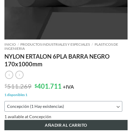
INICIO
/
PRODUCTOS INDUSTRIALES Y ESPECIALES
/
PLASTICOS DE
INGENIERIA
NYLON ERTALON 6PLA BARRA NEGRO
170x1000mm
El
El
511.269
401.711
$
$
+IVA
precio
precio
1 disponibles
1
original
actual
era:
es:
$511.269.
$401.711.
1 available at Concepción
AÑADIR AL CARRITO