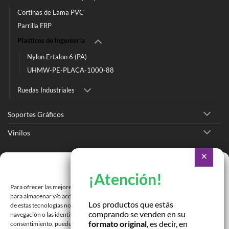
Cortinas de Lama PVC
Parrilla FRP
Plasticos de Ingenieria
Nylon Ertalon 6 (PA)
UHMW-PE-PLACA-1000-88
Ruedas Industriales
Soportes Gráficos
Vinilos
Ir a Tienda Online
Gestionar consentimiento
Ir a Cotizar Servicios
Para ofrecer las mejores experiencias, utilizamos tecnologías como las cookies
Román Spech 3213, Quinta Normal, Región Metropolitana
para almacenar y/o acceder a la información del dispositivo. El consentimiento
Los productos que estás
de estas tecnologías nos permitirá procesar datos como el comportamiento de
comprando se venden en su
Janequeo 1770, Concepción, Región Bío Bío
navegación o las identificaciones únicas en este sitio. No consentir o retirar el
formato original
, es decir, en
consentimiento, puede afectar negativamente a ciertas características y