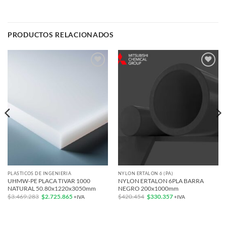
PRODUCTOS RELACIONADOS
Add to
Add to
wishlist
wishlist
PLASTICOS DE INGENIERIA
NYLON ERTALON 6 (PA)
UHMW-PE PLACA TIVAR 1000
NYLON ERTALON 6PLA BARRA
NATURAL 50.80x1220x3050mm
NEGRO 200x1000mm
El
El
El
El
$
3.469.283
$
2.725.865
$
420.454
$
330.357
+IVA
+IVA
precio
precio
precio
precio
original
actual
original
actual
era:
es:
era:
es:
$3.469.283.
$2.725.865.
$420.454.
$330.357.