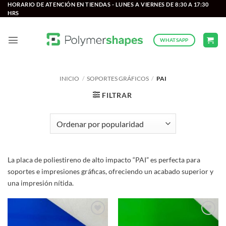
Saltar
HORARIO DE ATENCIÓN EN TIENDAS - LUNES A VIERNES DE 8:30 A 17:30
HRS
al
contenido
WHATSAPP
INICIO
/
SOPORTES GRÁFICOS
/
PAI
FILTRAR
La placa de poliestireno de alto impacto “PAI” es perfecta para
soportes e impresiones gráficas, ofreciendo un acabado superior y
una impresión nítida.
Add to
Add to