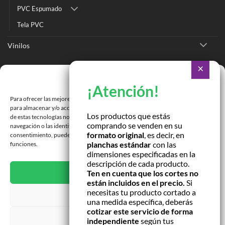
PVC Espumado
Tela PVC
Vinilos
Ir a Tienda Online
Gestionar consentimiento
Ir a Cotizar Servicios
Para ofrecer las mejores experiencias, utilizamos tecnologías como las cookies
Román Spech 3213, Quinta Normal, Región Metropolitana
para almacenar y/o acceder a la información del dispositivo. El consentimiento
Los productos que estás
de estas tecnologías nos permitirá procesar datos como el comportamiento de
comprando se venden en su
Janequeo 1770, Concepción, Región Bío Bío
navegación o las identificaciones únicas en este sitio. No consentir o retirar el
formato original
, es decir, en
consentimiento, puede afectar negativamente a ciertas características y
planchas estándar
con las
funciones.
Contactar por correo
dimensiones especificadas en la
descripción de cada producto.
ACEPTAR
Ten en cuenta que los cortes no
están incluidos en el precio.
Si
necesitas tu producto cortado a
DENEGAR
una medida específica, deberás
cotizar este servicio de forma
VER PREFERENCIAS
independiente
según tus