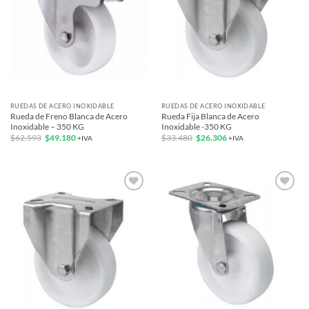
RUEDAS DE ACERO INOXIDABLE
RUEDAS DE ACERO INOXIDABLE
Rueda de Freno Blanca de Acero
Rueda Fija Blanca de Acero
Inoxidable – 350 KG
Inoxidable -350 KG
El
El
El
El
$
62.593
$
49.180
$
33.480
$
26.306
+IVA
+IVA
precio
precio
precio
precio
original
actual
original
actual
era:
es:
era:
es:
$62.593.
$49.180.
$33.480.
$26.306.
Add to
Add to
wishlist
wishlist