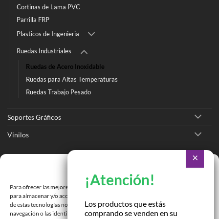
Cortinas de Lama PVC
Parrilla FRP
Plasticos de Ingenieria
Ruedas Industriales
Ruedas de Acero Inoxidable
Ruedas para Altas Temperaturas
Ruedas Trabajo Pesado
Soportes Gráficos
Vinilos
Ir a Tienda Online
Gestionar consentimiento
Ir a Cotizar Servicios
Para ofrecer las mejores experiencias, utilizamos tecnologías como las cookies
Román Spech 3213, Quinta Normal, Región Metropolitana
para almacenar y/o acceder a la información del dispositivo. El consentimiento
Los productos que estás
de estas tecnologías nos permitirá procesar datos como el comportamiento de
comprando se venden en su
Janequeo 1770, Concepción, Región Bío Bío
navegación o las identificaciones únicas en este sitio. No consentir o retirar el