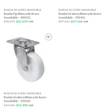
RUEDAS DE ACERO INOXIDABLE
RUEDAS DE ACERO INOXIDABLE
Rueda Fija Blanca de Acero
Rueda Giratoria Blanca de Acero
Inoxidable – 400 KG
Inoxidable – 350 KG
El
El
El
El
$
40.294
$
31.659
$
47.623
$
37.418
+IVA
+IVA
precio
precio
precio
precio
original
actual
original
actual
era:
es:
era:
es:
$40.294.
$31.659.
$47.623.
$37.418.
Add to
wishlist
RUEDAS DE ACERO INOXIDABLE
Rueda Giratoria Blanca de Acero
Inoxidable – 250 KG
El
El
$
19.600
$
15.400
+IVA
precio
precio
original
actual