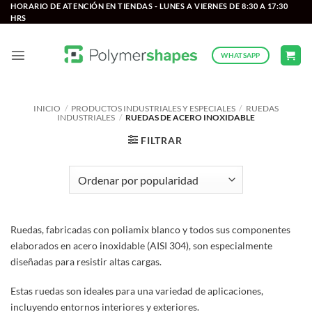
Saltar
HORARIO DE ATENCIÓN EN TIENDAS - LUNES A VIERNES DE 8:30 A 17:30
HRS
al
contenido
WHATSAPP
INICIO
/
PRODUCTOS INDUSTRIALES Y ESPECIALES
/
RUEDAS
INDUSTRIALES
/
RUEDAS DE ACERO INOXIDABLE
FILTRAR
Ruedas, fabricadas con poliamix blanco y todos sus componentes
elaborados en acero inoxidable (AISI 304), son especialmente
diseñadas para resistir altas cargas.
Estas ruedas son ideales para una variedad de aplicaciones,
incluyendo entornos interiores y exteriores.