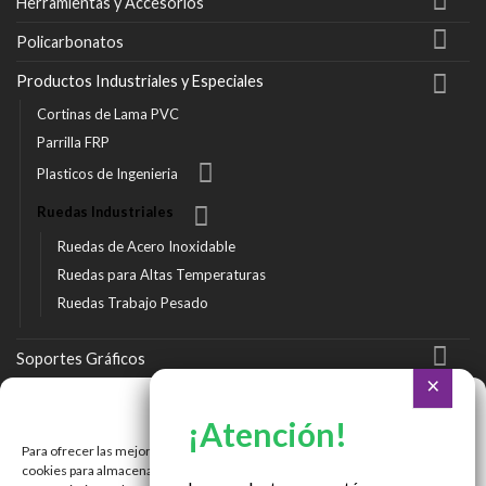
Herramientas y Accesorios
Policarbonatos
Productos Industriales y Especiales
Cortinas de Lama PVC
Parrilla FRP
Plasticos de Ingenieria
Ruedas Industriales
Ruedas de Acero Inoxidable
Ruedas para Altas Temperaturas
Ruedas Trabajo Pesado
Soportes Gráficos
Vinilos
Gestionar consentimiento
Para ofrecer las mejores experiencias, utilizamos tecnologías como las
Ir a Tienda Online
cookies para almacenar y/o acceder a la información del dispositivo. El
Ir a Cotizar Servicios