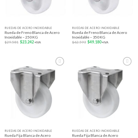
RUEDAS DE ACERO INOXIDABLE
RUEDAS DE ACERO INOXIDABLE
Rueda de Freno Blanca de Acero
Rueda de Freno Blanca de Acero
Inoxidable – 250 KG
Inoxidable – 350 KG
El
El
El
El
$
29.581
$
23.242
$
62.593
$
49.180
+IVA
+IVA
precio
precio
precio
precio
original
actual
original
actual
era:
es:
era:
es:
$29.581.
$23.242.
$62.593.
$49.180.
Add to
Add to
wishlist
wishlist
RUEDAS DE ACERO INOXIDABLE
RUEDAS DE ACERO INOXIDABLE
Rueda Fija Blanca de Acero
Rueda Fija Blanca de Acero