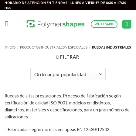
Saltar
HORARIO DE ATENCIÓN EN TIENDAS - LUNES A VIERNES DE 8:30 A 17:30
HRS
al
contenido
WHATSAPP
INICIO
/
PRODUCTOS INDUSTRIALES Y ESPECIALES
/
RUEDAS INDUSTRIALES
FILTRAR
Ruedas de altas prestaciones. Proceso de fabricación según
certificación de calidad ISO 9001. modelos en distintos,
diámetros, materiales y especificaciones, para un gran número de
aplicaciones.
– Fabricadas según normas europeas EN 12530/12532.