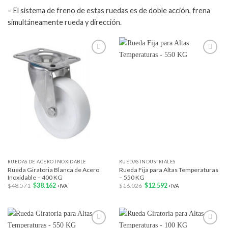
– El sistema de freno de estas ruedas es de doble acción, frena
simultáneamente rueda y dirección.
Add to
Add to
wishlist
wishlist
RUEDAS DE ACERO INOXIDABLE
RUEDAS INDUSTRIALES
Rueda Giratoria Blanca de Acero
Rueda Fija para Altas Temperaturas
Inoxidable – 400 KG
– 550 KG
El
El
El
El
$
48.571
$
38.162
$
16.026
$
12.592
+IVA
+IVA
precio
precio
precio
precio
original
actual
original
actual
era:
es:
era:
es:
$48.571.
$38.162.
$16.026.
$12.592.