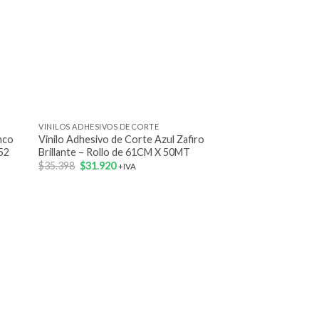
+
VINILOS ADHESIVOS DE CORTE
nco
Vinilo Adhesivo de Corte Azul Zafiro
.52
Brillante – Rollo de 61CM X 50MT
El
El
$
35.398
$
31.920
+IVA
precio
precio
original
actual
era:
es:
$35.398.
$31.920.