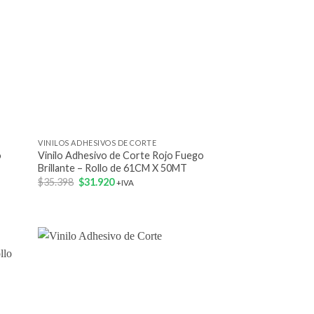
+
VINILOS ADHESIVOS DE CORTE
o
Vinilo Adhesivo de Corte Rojo Fuego
T
Brillante – Rollo de 61CM X 50MT
El
El
$
35.398
$
31.920
+IVA
precio
precio
original
actual
era:
es:
$35.398.
$31.920.
 to
Add to
list
wishlist