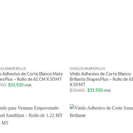
+
LOS SHAPESPLUS
VINILOS SHAPESPLUS
lo Adhesivo de Corte Blanco Mate
Vinilo Adhesivo de Corte Blanco
esPlus – Rollo de 61 CM X 50 MT
Brillante ShapesPlus – Rollo de 
X 50 MT
El
El
703
$
31.920
+IVA
precio
precio
El
El
$
33.685
$
31.920
+IVA
original
actual
precio
precio
era:
es:
original
actual
$33.703.
$31.920.
era:
es:
$33.685.
$31.920.
Add to
Add
wishlist
wish