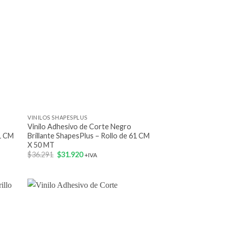
+
VINILOS SHAPESPLUS
Vinilo Adhesivo de Corte Negro
61 CM
Brillante ShapesPlus – Rollo de 61 CM
X 50 MT
El
El
$
36.291
$
31.920
+IVA
precio
precio
original
actual
era:
es:
$36.291.
$31.920.
 to
Add to
list
wishlist