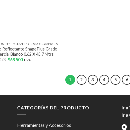
LOS REFLECTANTE GRADO COMERCIAL
lo Reflectante ShapePlus Grado
rcial Blanco 0,62 X 45,7 Mtrs
El
El
078
$
68.500
+IVA
precio
precio
original
actual
era:
es:
$76.078.
$68.500.
1
2
3
4
5
6
CATEGORÍAS DEL PRODUCTO
Ir a
Ir a
Herramientas y Accesorios