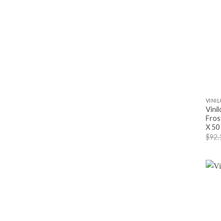
+
VINI
Vini
Fros
X 50
$
92.