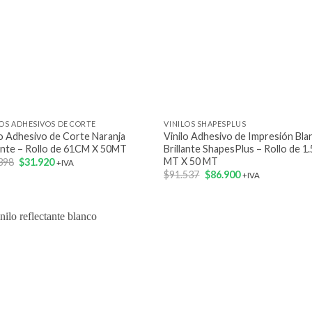
+
LOS ADHESIVOS DE CORTE
VINILOS SHAPESPLUS
lo Adhesivo de Corte Naranja
Vinilo Adhesivo de Impresión Bla
lante – Rollo de 61CM X 50MT
Brillante ShapesPlus – Rollo de 1
MT X 50 MT
El
El
398
$
31.920
+IVA
precio
precio
El
El
$
91.537
$
86.900
+IVA
original
actual
precio
precio
era:
es:
original
actual
$35.398.
$31.920.
era:
es:
$91.537.
$86.900.
Add to
wishlist