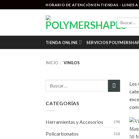
Saltar
HORARIO DE ATENCIÓN EN TIENDAS - LUNES A V
al
contenido
Buscar
por:
TIENDA ONLINE
SERVICIOS POLYMERSHA
INICIO
/
VINILOS
Buscar
Los 
por:
cate
exce
CATEGORÍAS
come
Herramientas y Accesorios
(79)
Policarbonatos
(12)