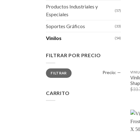
Productos Industriales y
(57)
Especiales
Soportes Gráficos
(33)
Vinilos
(54)
FILTRAR POR PRECIO
+
Precio
Precio
Precio:
—
VINI
FILTRAR
mínimo
máximo
Vini
Shap
$
33.
CARRITO