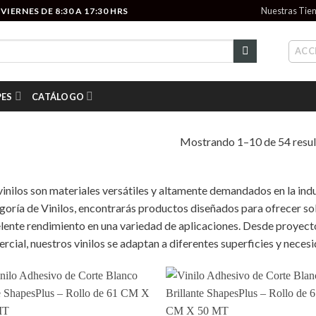
Nuestras Tie
IERNES DE 8:30 A 17:30 HRS
ACC
PES
CATÁLOGO
Mostrando 1–10 de 54 resu
vinilos son materiales versátiles y altamente demandados en la indu
goría de Vinilos, encontrarás productos diseñados para ofrecer sol
lente rendimiento en una variedad de aplicaciones. Desde proyect
rcial, nuestros vinilos se adaptan a diferentes superficies y neces
Add to
Add
wishlist
wish