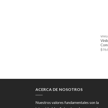
+
VINI
Vini
Come
$
76.
ACERCA DE NOSOTROS
Nuestros valores fundamentales son la