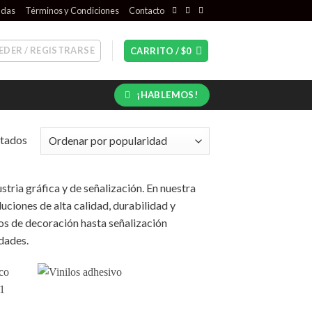
ndas
Términos y Condiciones
Contacto
EDER / REGISTRARSE
CARRITO /
$
0
¡HABLEMOS!
Ordenado
ltados
por
popularidad
stria gráfica y de señalización. En nuestra
uciones de alta calidad, durabilidad y
os de decoración hasta señalización
idades.
 to
Add to
list
wishlist