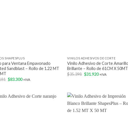
+
LOS SHAPESPLUS
VINILOS ADHESIVOS DE CORTE
lo para Ventana Empavonado
Vinilo Adhesivo de Corte Amarill
ted Sandblast – Rollo de 1.22 MT
Brillante – Rollo de 61CM X 50M
 MT
El
El
$
35.398
$
31.920
+IVA
precio
precio
El
El
181
$
83.300
+IVA
original
actual
precio
precio
era:
es:
original
actual
$35.398.
$31.920.
era:
es:
$92.181.
$83.300.
Add to
Add
wishlist
wish