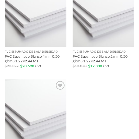
PVC ESPUMADO DE BAJA DENSIDAD
PVC ESPUMADO DE BAJA DENSIDAD
PVC Espumado Blanco 4 mm 0,50
PVC Espumado Blanco 2 mm 0,50
g/cm3 1.22×2.44 MT
g/cm3 1.22×2.44 MT
El
El
El
El
$
23.322
$
20.690
$
13.870
$
12.300
+IVA
+IVA
precio
precio
precio
precio
original
actual
original
actual
era:
es:
era:
es:
$23.322.
$20.690.
$13.870.
$12.300.
Add to
wishlist