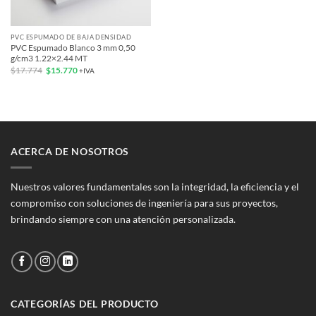
PVC ESPUMADO DE BAJA DENSIDAD
PVC Espumado Blanco 3 mm 0,50
g/cm3 1.22×2.44 MT
El
El
$
17.774
$
15.770
+IVA
precio
precio
original
actual
era:
es:
$17.774.
$15.770.
ACERCA DE NOSOTROS
Nuestros valores fundamentales son la integridad, la eficiencia y el
compromiso con soluciones de ingeniería para sus proyectos,
brindando siempre con una atención personalizada.
CATEGORÍAS DEL PRODUCTO