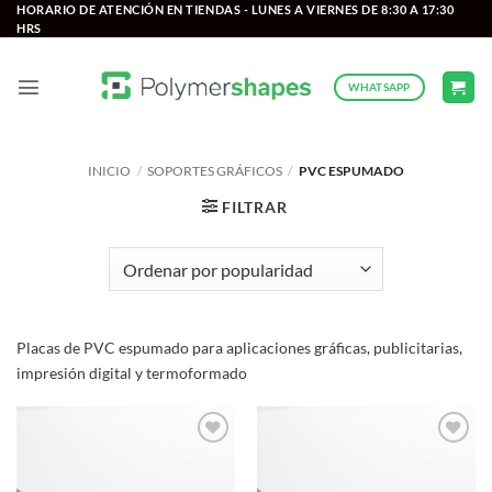
Saltar
HORARIO DE ATENCIÓN EN TIENDAS - LUNES A VIERNES DE 8:30 A 17:30
HRS
al
contenido
WHATSAPP
INICIO
/
SOPORTES GRÁFICOS
/
PVC ESPUMADO
FILTRAR
Placas de PVC espumado para aplicaciones gráficas, publicitarias,
impresión digital y termoformado
Add to
Add to
wishlist
wishlist