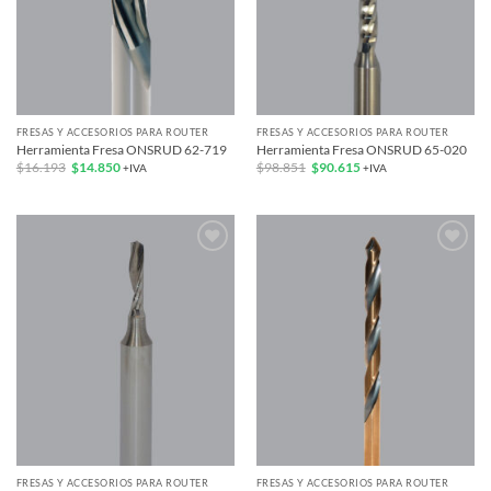
FRESAS Y ACCESORIOS PARA ROUTER
FRESAS Y ACCESORIOS PARA ROUTER
Herramienta Fresa ONSRUD 62-719
Herramienta Fresa ONSRUD 65-020
El
El
El
El
$
16.193
$
14.850
$
98.851
$
90.615
+IVA
+IVA
precio
precio
precio
precio
original
actual
original
actual
era:
es:
era:
es:
$16.193.
$14.850.
$98.851.
$90.615.
Add to
Add to
wishlist
wishlist
FRESAS Y ACCESORIOS PARA ROUTER
FRESAS Y ACCESORIOS PARA ROUTER