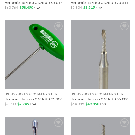
Herramienta Fresa ONSRUD 65-012
Herramienta Fresa ONSRUD 70-514
El
El
El
El
$
63.764
$
58.450
$
3.834
$
3.515
+IVA
+IVA
precio
precio
precio
precio
original
actual
original
actual
era:
es:
era:
es:
$63.764.
$58.450.
$3.834.
$3.515.
Add to
Add to
wishlist
wishlist
FRESAS Y ACCESORIOS PARA ROUTER
FRESAS Y ACCESORIOS PARA ROUTER
Herramienta Fresa ONSRUD 91-136
Herramienta Fresa ONSRUD 65-000
El
El
El
El
$
7.903
$
7.245
$
54.389
$
49.850
+IVA
+IVA
precio
precio
precio
precio
original
actual
original
actual
era:
es:
era:
es:
$7.903.
$7.245.
$54.389.
$49.850.
Add to
Add to
wishlist
wishlist