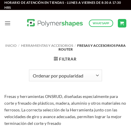
Saltar
HORARIO DE ATENCIÓN EN TIENDAS - LUNES A VIERNES DE 8:30 A 17:30
HRS
al
contenido
WHATSAPP
INICIO
/
HERRAMIENTAS Y ACCESORIOS
/
FRESAS Y ACCESORIOS PARA
ROUTER
FILTRAR
Fresas y herramientas ONSRUD, diseñadas especialmente para
corte y fresado de plásticos, madera, aluminio y otros materiales no
ferrosos. La correcta selección de la Herramienta junto con las
velocidades de giro y avance adecuadas, permiten lograr la mejor
terminación del corte y fresado