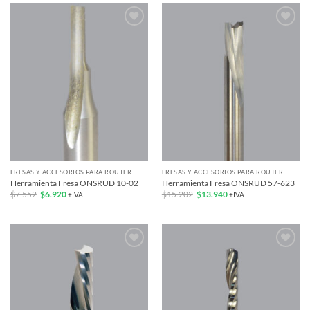
Add to
Add to
wishlist
wishlist
FRESAS Y ACCESORIOS PARA ROUTER
FRESAS Y ACCESORIOS PARA ROUTER
Herramienta Fresa ONSRUD 10-02
Herramienta Fresa ONSRUD 57-623
El
El
El
El
$
7.552
$
6.920
$
15.202
$
13.940
+IVA
+IVA
precio
precio
precio
precio
original
actual
original
actual
era:
es:
era:
es:
$7.552.
$6.920.
$15.202.
$13.940.
Add to
Add to
wishlist
wishlist