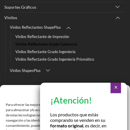
Soportes Gráficos
Vinilos
Vinilos Reflectantes ShapePlus
Vinilos Reflectante de Impresión
Vinilos Reflectante Grado Comercial
Vinilos Reflectante Grado Ingeniería
Vinilos Reflectante Grado Ingeniería Prismático
Vinilos ShapesPlus
Ir a Tienda Online
Gestionar consentimiento
Ir a Cotizar Servicios
Para ofrecer las mejores experiencias, utilizamos tecnologías como las cookies
Román Spech 3213, Quinta Normal, Región Metropolitana
para almacenar y/o acceder a la información del dispositivo. El consentimiento
Los productos que estás
de estas tecnologías nos permitirá procesar datos como el comportamiento de
comprando se venden en su
Janequeo 1770, Concepción, Región Bío Bío
navegación o las identificaciones únicas en este sitio. No consentir o retirar el
formato original
, es decir, en
consentimiento, puede afectar negativamente a ciertas características y