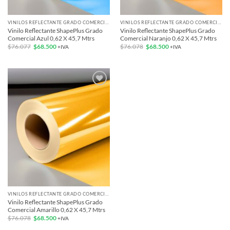
VINILOS REFLECTANTE GRADO COMERCIAL
VINILOS REFLECTANTE GRADO COMERCIAL
Vinilo Reflectante ShapePlus Grado
Vinilo Reflectante ShapePlus Grado
Comercial Azul 0,62 X 45,7 Mtrs
Comercial Naranjo 0,62 X 45,7 Mtrs
El
El
El
El
$
76.077
$
68.500
$
76.078
$
68.500
+IVA
+IVA
precio
precio
precio
precio
original
actual
original
actual
era:
es:
era:
es:
$76.077.
$68.500.
$76.078.
$68.500.
Add to
wishlist
VINILOS REFLECTANTE GRADO COMERCIAL
Vinilo Reflectante ShapePlus Grado
Comercial Amarillo 0,62 X 45,7 Mtrs
El
El
$
76.078
$
68.500
+IVA
precio
precio
original
actual