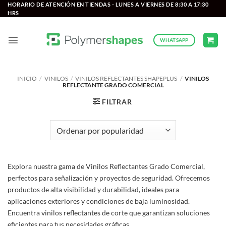
Saltar
HORARIO DE ATENCIÓN EN TIENDAS - LUNES A VIERNES DE 8:30 A 17:30
HRS
al
contenido
WHATSAPP
INICIO
/
VINILOS
/
VINILOS REFLECTANTES SHAPEPLUS
/
VINILOS
REFLECTANTE GRADO COMERCIAL
FILTRAR
Explora nuestra gama de Vinilos Reflectantes Grado Comercial,
perfectos para señalización y proyectos de seguridad. Ofrecemos
productos de alta visibilidad y durabilidad, ideales para
aplicaciones exteriores y condiciones de baja luminosidad.
Encuentra vinilos reflectantes de corte que garantizan soluciones
eficientes para tus necesidades gráficas.