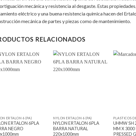
rtiguación mecánica y resistencia al desgaste. Estas propiedades
lamiento eléctrico y una buena resistencia química hacen del Erta
strucción mecánica de partes y piezas como de mantenimiento.
RODUCTOS RELACIONADOS
Add to
Add to
wishlist
wishlist
+
+
+
ON ERTALON 6 (PA)
NYLON ERTALON 6 (PA)
PLASTICOS D
LON ERTALON 6PLA
NYLON ERTALON 6PLA
UHMW SH 2
RRA NEGRO
BARRA NATURAL
MM X 3000
0x1000mm
220x1000mm
PRESSED 