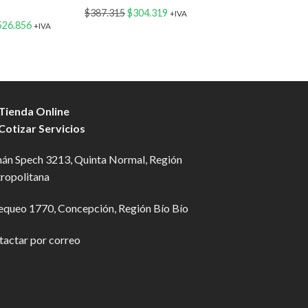
El
El
El
$
387.315
$
304.319
$
1.490.000
$
1.290.
+IVA
El
526.856
+IVA
precio
precio
precio
ecio
precio
original
actual
original
iginal
actual
era:
es:
era:
a:
es:
$387.315.
$304.319.
$1.490.0
70.544.
$526.856.
 Tienda Online
 Cotizar Servicios
án Spech 3213, Quinta Normal, Región
ropolitana
equeo 1770, Concepción, Región Bío Bío
tactar por correo