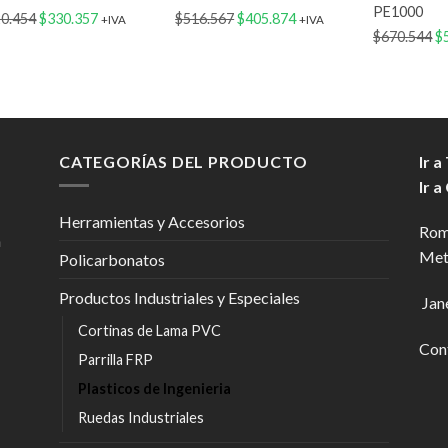
PE1000
El
El
El
El
0.454
$
330.357
$
516.567
$
405.874
+IVA
+IVA
El
$
670.544
$
precio
precio
precio
precio
pr
original
actual
original
actual
or
era:
es:
era:
es:
er
$420.454.
$330.357.
$516.567.
$405.874.
$6
CATEGORÍAS DEL PRODUCTO
Ir a
Ir a
Herramientas y Accesorios
Rom
n
Met
Policarbonatos
Productos Industriales y Especiales
Jan
Cortinas de Lama PVC
Con
Parrilla FRP
Plasticos de Ingenieria
Ruedas Industriales