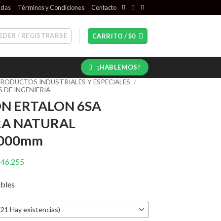
ndas
Términos y Condiciones
Contacto
EDER / REGISTRARSE
CARRITO /
$
0
¡HABLEMOS!
RODUCTOS INDUSTRIALES Y ESPECIALES
/
 DE INGENIERIA
N ERTALON 6SA
A NATURAL
3000mm
l
El
$
46.255
recio
precio
ibles
riginal
actual
ra:
es:
58.870.
$46.255.