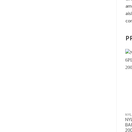
amo
ais
con
P
NYL
NY
BA
20