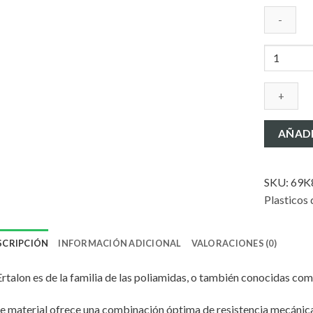
NYLON
ERTALON
6SA
BARRA
NATURAL
40x3000
AÑADI
cantidad
SKU:
69K
Plasticos 
SCRIPCIÓN
INFORMACIÓN ADICIONAL
VALORACIONES (0)
Ertalon es de la familia de las poliamidas, o también conocidas com
e material ofrece una combinación óptima de resistencia mecánica