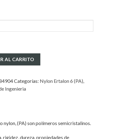
mm
R AL CARRITO
84904
Categorías:
Nylon Ertalon 6 (PA)
,
de Ingenieria
o nylon, (PA) son polímeros semicristalinos.
, rigidez, dureza, propiedades de