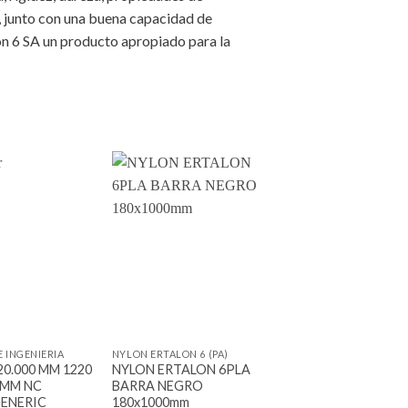
, junto con una buena capacidad de
lon 6 SA un producto apropiado para la
Add to
Add to
wishlist
wishlist
+
+
E INGENIERIA
NYLON ERTALON 6 (PA)
PLASTICOS DE INGENIE
0.000 MM 1220
NYLON ERTALON 6PLA
UHMW-PE PLACA 
 MM NC
BARRA NEGRO
88 AZUL
GENERIC
180x1000mm
6,35x1220x3050mm