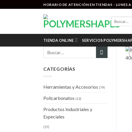
Saltar
HORARIO DE ATENCIÓN EN TIENDAS - LUNES A V
al
contenido
Buscar
por:
TIENDA ONLINE
SERVICIOS POLYMERSHA
Buscar
por:
CATEGORÍAS
Herramientas y Accesorios
(79)
Policarbonatos
(12)
Productos Industriales y
Especiales
(57)