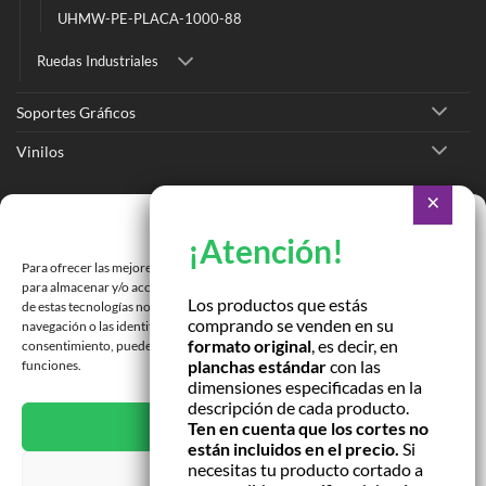
UHMW-PE-PLACA-1000-88
Ruedas Industriales
Soportes Gráficos
Vinilos
Ir a Tienda Online
Gestionar consentimiento
Ir a Cotizar Servicios
Para ofrecer las mejores experiencias, utilizamos tecnologías como las cookies
Román Spech 3213, Quinta Normal, Región Metropolitana
para almacenar y/o acceder a la información del dispositivo. El consentimiento
Los productos que estás
de estas tecnologías nos permitirá procesar datos como el comportamiento de
comprando se venden en su
Janequeo 1770, Concepción, Región Bío Bío
navegación o las identificaciones únicas en este sitio. No consentir o retirar el
formato original
, es decir, en
consentimiento, puede afectar negativamente a ciertas características y
planchas estándar
con las
funciones.
Contactar por correo
dimensiones especificadas en la
descripción de cada producto.
ACEPTAR
Ten en cuenta que los cortes no
están incluidos en el precio.
Si
necesitas tu producto cortado a
DENEGAR