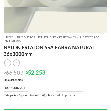
INICIO
/
PRODUCTOS INDUSTRIALES Y ESPECIALES
/
PLASTICOS DE
INGENIERIA
NYLON ERTALON 6SA BARRA NATURAL
36x3000mm
El
El
66.503
52.253
$
$
precio
precio
Sin existencias
original
actual
era:
es:
SKU:
69K82904
$66.503.
$52.253.
Categorías:
Nylon Ertalon 6 (PA)
,
Plasticos de Ingenieria