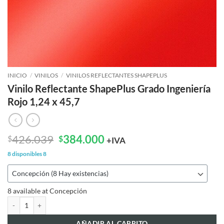
INICIO
/
VINILOS
/
VINILOS REFLECTANTES SHAPEPLUS
Vinilo Reflectante ShapePlus Grado Ingeniería
Rojo 1,24 x 45,7
El
El
426.039
384.000
$
$
+IVA
precio
precio
8 disponibles
8
original
actual
era:
es:
$426.039.
$384.000.
8 available at Concepción
Vinilo Reflectante ShapePlus Grado Ingeniería Rojo 1,24 x 45,7 cantidad
AÑADIR AL CARRITO