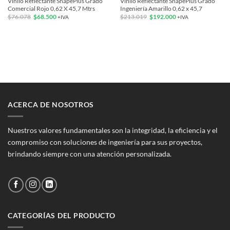
Vinilo Reflectante ShapePlus Grado
Vinilo Reflectante ShapePlus Grado
Comercial Rojo 0,62 X 45,7 Mtrs
Ingeniería Amarillo 0,62 x 45,7
El
El
El
El
$
76.078
$
68.500
$
213.019
$
192.000
+IVA
+IVA
precio
precio
precio
precio
original
actual
original
actual
era:
es:
era:
es:
$76.078.
$68.500.
$213.019.
$192.000.
ACERCA DE NOSOTROS
Nuestros valores fundamentales son la integridad, la eficiencia y el
compromiso con soluciones de ingeniería para sus proyectos,
brindando siempre con una atención personalizada.
CATEGORÍAS DEL PRODUCTO