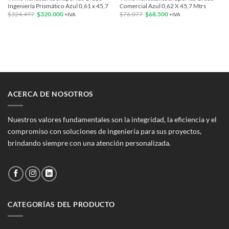
Ingeniería Prismático Azul 0,61 x 45,7
Comercial Azul 0,62 X 45,7 Mtrs
El
El
El
El
$
324.497
$
320.000
$
76.077
$
68.500
+IVA
+IVA
precio
precio
precio
precio
original
actual
original
actual
era:
es:
era:
es:
$324.497.
$320.000.
$76.077.
$68.500.
ACERCA DE NOSOTROS
Nuestros valores fundamentales son la integridad, la eficiencia y el
compromiso con soluciones de ingeniería para sus proyectos,
brindando siempre con una atención personalizada.
CATEGORÍAS DEL PRODUCTO