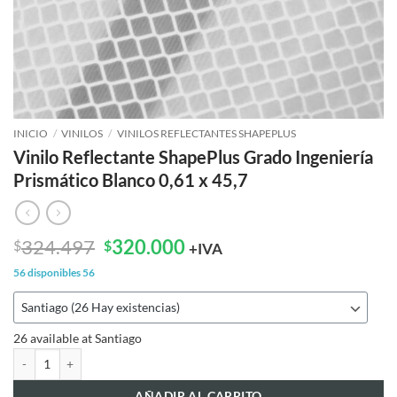
INICIO
/
VINILOS
/
VINILOS REFLECTANTES SHAPEPLUS
Vinilo Reflectante ShapePlus Grado Ingeniería
Prismático Blanco 0,61 x 45,7
El
El
324.497
320.000
$
$
+IVA
precio
precio
56 disponibles
56
original
actual
era:
es:
$324.497.
$320.000.
26 available at Santiago
Vinilo Reflectante ShapePlus Grado Ingeniería Prismático Blanco 0,61 x 4
AÑADIR AL CARRITO