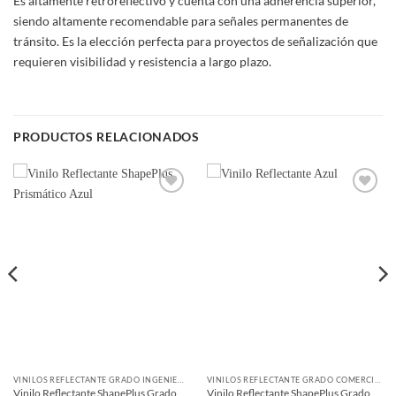
Es altamente retroreflectivo y cuenta con una adherencia superior,
siendo altamente recomendable para señales permanentes de
tránsito. Es la elección perfecta para proyectos de señalización que
requieren visibilidad y resistencia a largo plazo.
PRODUCTOS RELACIONADOS
Add to
Add to
wishlist
wishlist
VINILOS REFLECTANTE GRADO INGENIERÍA PRISMÁTICO
VINILOS REFLECTANTE GRADO COMERCIAL
Vinilo Reflectante ShapePlus Grado
Vinilo Reflectante ShapePlus Grado