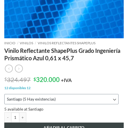
INICIO
/
VINILOS
/
VINILOS REFLECTANTES SHAPEPLUS
Vinilo Reflectante ShapePlus Grado Ingeniería
Prismático Azul 0,61 x 45,7
El
El
324.497
320.000
$
$
+IVA
precio
precio
12 disponibles
12
original
actual
era:
es:
$324.497.
$320.000.
5 available at Santiago
Vinilo Reflectante ShapePlus Grado Ingeniería Prismático Azul 0,61 x 45,7
AÑADIR AL CARRITO