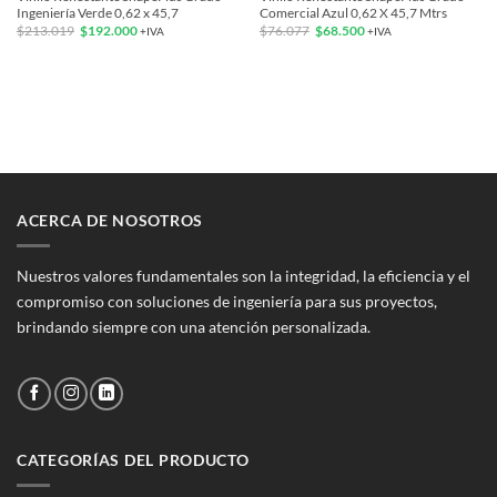
Ingeniería Verde 0,62 x 45,7
Comercial Azul 0,62 X 45,7 Mtrs
El
El
El
El
$
213.019
$
192.000
$
76.077
$
68.500
+IVA
+IVA
precio
precio
precio
precio
original
actual
original
actual
era:
es:
era:
es:
$213.019.
$192.000.
$76.077.
$68.500.
ACERCA DE NOSOTROS
Nuestros valores fundamentales son la integridad, la eficiencia y el
compromiso con soluciones de ingeniería para sus proyectos,
brindando siempre con una atención personalizada.
CATEGORÍAS DEL PRODUCTO