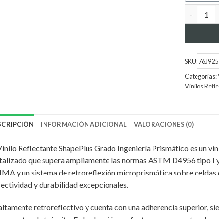
Vinilo Ref
SKU:
76J925
Categorías:
Vinilos Refl
SCRIPCIÓN
INFORMACIÓN ADICIONAL
VALORACIONES (0)
Vinilo Reflectante ShapePlus Grado Ingeniería Prismático es un vin
alizado que supera ampliamente las normas ASTM D4956 tipo I y
A y un sistema de retroreflexión microprismática sobre celdas de 
lectividad y durabilidad excepcionales.
altamente retroreflectivo y cuenta con una adherencia superior, 