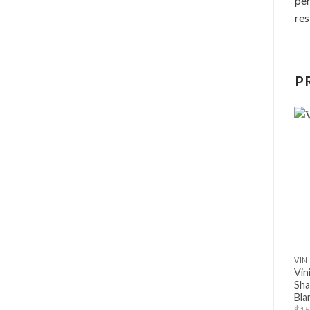
per
res
P
Vin
Sha
Bla