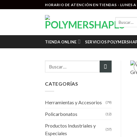
Saltar
HORARIO DE ATENCIÓN EN TIENDAS - LUNES A V
al
contenido
Buscar
por:
TIENDA ONLINE
SERVICIOS POLYMERSHA
Buscar
por:
CATEGORÍAS
Herramientas y Accesorios
(79)
Policarbonatos
(12)
Productos Industriales y
(57)
Especiales