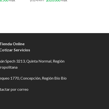
8.500
$
324.497
$
320.000
$
76.078
$
68.500
+IVA
+IVA
+I
ecio
precio
precio
precio
precio
pr
ginal
actual
original
actual
original
ac
a:
es:
era:
es:
era:
es
6.077.
$68.500.
$324.497.
$320.000.
$76.078.
$6
 Tienda Online
 Cotizar Servicios
án Spech 3213, Quinta Normal, Región
ropolitana
equeo 1770, Concepción, Región Bío Bío
tactar por correo