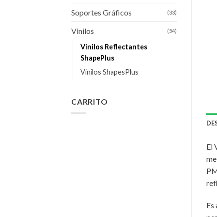
Soportes Gráficos
(33)
Vinilos
(54)
Vinilos Reflectantes
ShapePlus
Vinilos ShapesPlus
CARRITO
DE
El 
met
PMM
ref
Es 