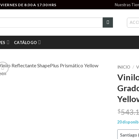
Nuestras Tie
IERNES DE 8:30 A 17:30 HRS
ACC
PES
CATÁLOGO
INICIO
/
V
Vinil
Add to
Grado
wishlist
Yello
543.
$
20 disponib