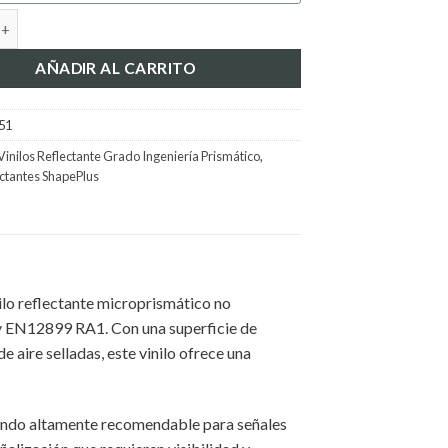
$543.157.
$510.000.
lectante ShapePlus Grado Ingeniería Prismático Yellow Green 0,61 
AÑADIR AL CARRITO
51
Vinilos Reflectante Grado Ingeniería Prismático
,
ectantes ShapePlus
ilo reflectante microprismático no
 EN12899 RA1. Con una superficie de
aire selladas, este vinilo ofrece una
siendo altamente recomendable para señales