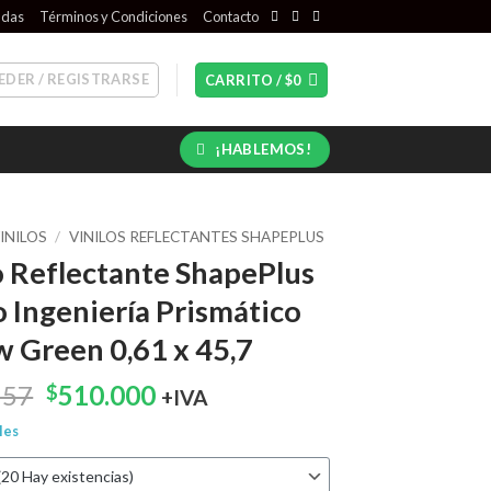
ndas
Términos y Condiciones
Contacto
EDER / REGISTRARSE
CARRITO /
$
0
¡HABLEMOS!
INILOS
/
VINILOS REFLECTANTES SHAPEPLUS
o Reflectante ShapePlus
 Ingeniería Prismático
w Green 0,61 x 45,7
El
El
157
510.000
$
+IVA
precio
precio
les
original
actual
era:
es: