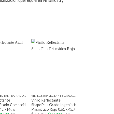
ñalización que requieren visibilidad y
Add to
Add to
wishlist
wishlist
+
+
VINILOS REFLECTANTE GRADO COMERCIAL
VINILOS REFLECTANTE GRADO INGENIERÍA PRISMÁTICO
ectante
Vinilo Reflectante
Vinilo Reflectante
Grado Comercial
ShapePlus Grado Ingeniería
ShapePlus Grado C
 45,7 Mtrs
Prismático Rojo 0,61 x 45,7
Amarillo 0,62 X 45,7
El
El
El
El
El