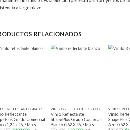
manentes de tránsito. Es la elección perfecta para proyectos de se
istencia a largo plazo.
RODUCTOS RELACIONADOS
Add to
Add to
wishlist
wishlist
+
+
+
VINILOS REFLECTANTE GRADO COMERCIAL
VINILOS REFLECTANTE GRADO COMERCIAL
ilo Reflectante
Vinilo Reflectante
Vinilo Refl
pePlus Grado Comercial
ShapePlus Grado Comercial
ShapePlus 
nco 1,24 x 45,7 Mtrs
Blanco 0,62 X 45,7 Mtrs
Azul 0,62 X
El
El
El
El
El