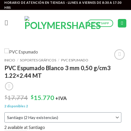
Saltar
HORARIO DE ATENCIÓN EN TIENDAS - LUNES A VIERNES DE 8:30 A 17:30
HRS
al
contenido
WHATSAPP
INICIO
/
SOPORTES GRÁFICOS
/
PVC ESPUMADO
Add to
PVC Espumado Blanco 3 mm 0,50 g/cm3
wishlist
1.22×2.44 MT
El
El
17.774
15.770
$
$
+IVA
precio
precio
2 disponibles
2
original
actual
era:
es:
$17.774.
$15.770.
2 available at Santiago