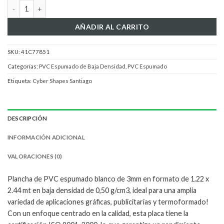
PVC Espumado Blanco 3 mm 0,50 g/cm3 1.22x2.44 MT cantidad
AÑADIR AL CARRITO
SKU:
41C77851
Categorías:
PVC Espumado de Baja Densidad
,
PVC Espumado
Etiqueta:
Cyber Shapes Santiago
DESCRIPCIÓN
INFORMACIÓN ADICIONAL
VALORACIONES (0)
Plancha de PVC espumado blanco de 3mm en formato de 1.22 x
2.44 mt en baja densidad de 0,50 g/cm3, ideal para una amplia
variedad de aplicaciones gráficas, publicitarias y termoformado!
Con un enfoque centrado en la calidad, esta placa tiene la