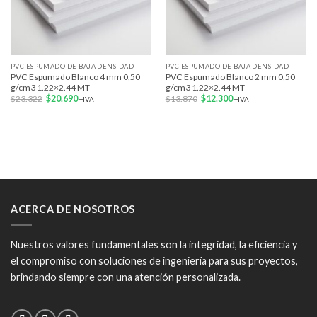
PVC ESPUMADO DE BAJA DENSIDAD
PVC ESPUMADO DE BAJA DENSIDAD
PVC Espumado Blanco 4 mm 0,50
PVC Espumado Blanco 2 mm 0,50
g/cm3 1.22×2.44 MT
g/cm3 1.22×2.44 MT
El
El
El
El
$
23.322
$
20.690
$
13.870
$
12.300
+IVA
+IVA
precio
precio
precio
precio
original
actual
original
actual
era:
es:
era:
es:
$23.322.
$20.690.
$13.870.
$12.300.
ACERCA DE NOSOTROS
Nuestros valores fundamentales son la integridad, la eficiencia y
el compromiso con soluciones de ingeniería para sus proyectos,
brindando siempre con una atención personalizada.