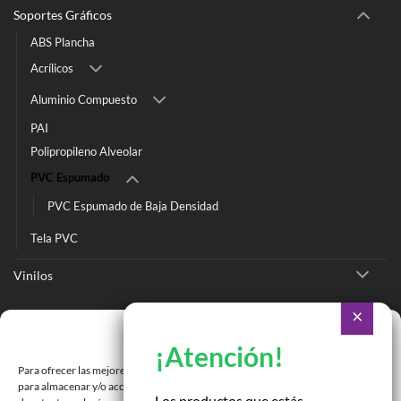
Soportes Gráficos
ABS Plancha
Acrílicos
Aluminio Compuesto
PAI
Polipropileno Alveolar
PVC Espumado
PVC Espumado de Baja Densidad
Tela PVC
Vinilos
Ir a Tienda Online
Gestionar consentimiento
Ir a Cotizar Servicios
Para ofrecer las mejores experiencias, utilizamos tecnologías como las cookies
Román Spech 3213, Quinta Normal, Región Metropolitana
para almacenar y/o acceder a la información del dispositivo. El consentimiento
Los productos que estás