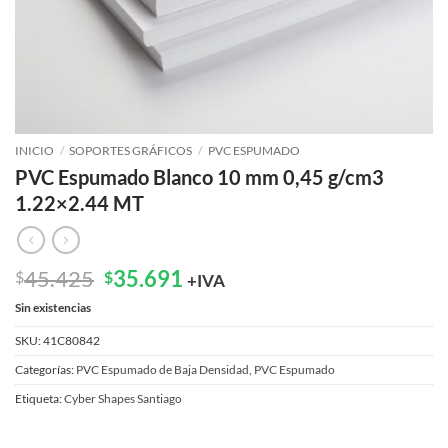
INICIO
/
SOPORTES GRÁFICOS
/
PVC ESPUMADO
PVC Espumado Blanco 10 mm 0,45 g/cm3
1.22×2.44 MT
El
El
45.425
35.691
$
$
+IVA
precio
precio
Sin existencias
original
actual
era:
es:
SKU:
41C80842
$45.425.
$35.691.
Categorías:
PVC Espumado de Baja Densidad
,
PVC Espumado
Etiqueta:
Cyber Shapes Santiago