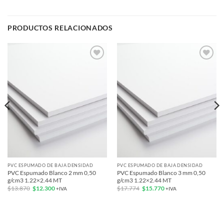
PRODUCTOS RELACIONADOS
Add to
Add to
wishlist
wishlist
PVC ESPUMADO DE BAJA DENSIDAD
PVC ESPUMADO DE BAJA DENSIDAD
PVC Espumado Blanco 2 mm 0,50
PVC Espumado Blanco 3 mm 0,50
g/cm3 1.22×2.44 MT
g/cm3 1.22×2.44 MT
El
El
El
El
$
13.870
$
12.300
$
17.774
$
15.770
+IVA
+IVA
precio
precio
precio
precio
original
actual
original
actual
era:
es:
era:
es:
$13.870.
$12.300.
$17.774.
$15.770.