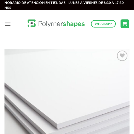
Saltar
HORARIO DE ATENCIÓN EN TIENDAS - LUNES A VIERNES DE 8:30 A 17:30
HRS
al
contenido
WHATSAPP
Add to
wishlist