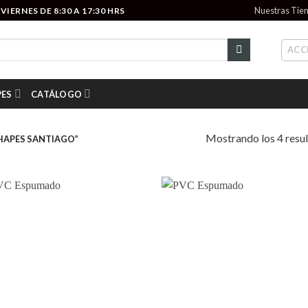
Nuestras Tie
IERNES DE 8:30 A 17:30 HRS
ACC
PES
CATÁLOGO
Mostrando los 4 resu
HAPES SANTIAGO”
Add to
Add
wishlist
wish