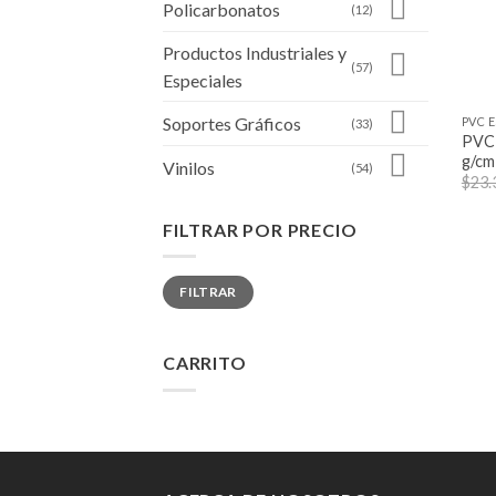
Policarbonatos
(12)
Productos Industriales y
(57)
Especiales
+
Soportes Gráficos
PVC 
(33)
PVC 
g/cm
Vinilos
(54)
$
23.
FILTRAR POR PRECIO
Precio
Precio
FILTRAR
mínimo
máximo
CARRITO