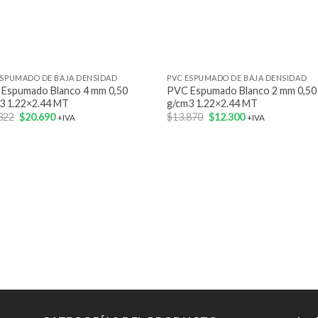
+
ESPUMADO DE BAJA DENSIDAD
PVC ESPUMADO DE BAJA DENSIDAD
Espumado Blanco 4 mm 0,50
PVC Espumado Blanco 2 mm 0,50
3 1.22×2.44 MT
g/cm3 1.22×2.44 MT
El
El
El
El
322
$
20.690
$
13.870
$
12.300
+IVA
+IVA
precio
precio
precio
precio
original
actual
original
actual
era:
es:
era:
es:
$23.322.
$20.690.
$13.870.
$12.300.