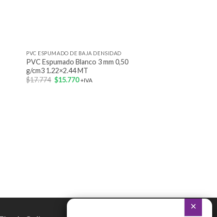
+
PVC ESPUMADO DE BAJA DENSIDAD
PVC Espumado Blanco 3 mm 0,50
g/cm3 1.22×2.44 MT
El
El
$
17.774
$
15.770
+IVA
precio
precio
original
actual
era:
es:
$17.774.
$15.770.