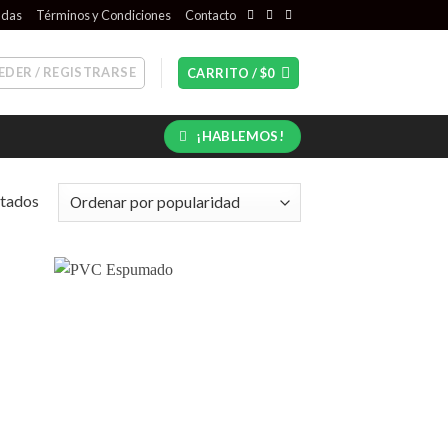
ndas
Términos y Condiciones
Contacto
EDER / REGISTRARSE
CARRITO /
$
0
¡HABLEMOS!
Ordenado
ltados
por
popularidad
 to
Add to
list
wishlist