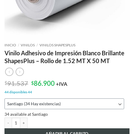
INICIO
/
VINILOS
/
VINILOS SHAPESPLUS
Vinilo Adhesivo de Impresión Blanco Brillante
ShapesPlus – Rollo de 1.52 MT X 50 MT
El
El
91.537
86.900
$
$
+IVA
precio
precio
44 disponibles
44
original
actual
era:
es:
$91.537.
$86.900.
34 available at Santiago
Vinilo Adhesivo de Impresión Blanco Brillante ShapesPlus – Rollo de 1.5
AÑADIR AL CARRITO