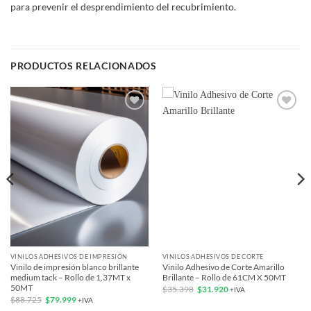
para prevenir el desprendimiento del recubrimiento.
PRODUCTOS RELACIONADOS
Add to
Add to
wishlist
wishlist
VINILOS ADHESIVOS DE IMPRESIÓN
VINILOS ADHESIVOS DE CORTE
Vinilo de impresión blanco brillante
Vinilo Adhesivo de Corte Amarillo
medium tack – Rollo de 1,37MT x
Brillante – Rollo de 61CM X 50MT
50MT
El
El
$
35.398
$
31.920
+IVA
precio
precio
El
El
$
88.725
$
79.999
+IVA
original
actual
precio
precio