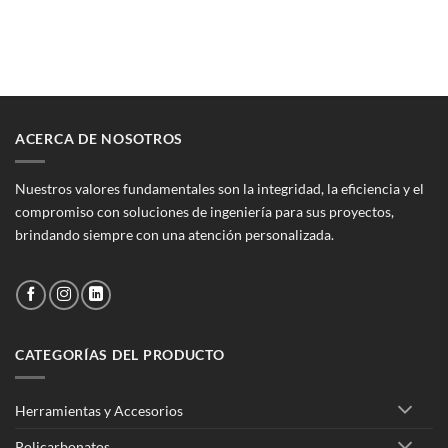
era:
es:
original
actual
$35.398.
$31.920.
era:
es:
$88.725.
$79.999.
ACERCA DE NOSOTROS
Nuestros valores fundamentales son la integridad, la eficiencia y el
compromiso con soluciones de ingeniería para sus proyectos,
brindando siempre con una atención personalizada.
CATEGORÍAS DEL PRODUCTO
Herramientas y Accesorios
Policarbonatos