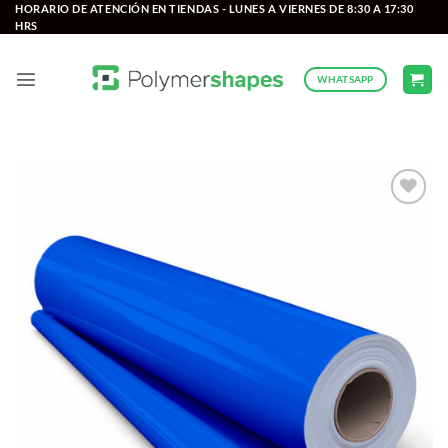
Saltar
HORARIO DE ATENCIÓN EN TIENDAS - LUNES A VIERNES DE 8:30 A 17:30
HRS
al
contenido
WHATSAPP
Add to
wishlist