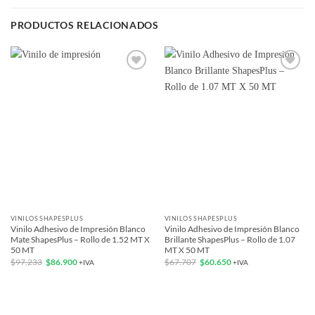
PRODUCTOS RELACIONADOS
Add to
Add to
wishlist
wishlist
VINILOS SHAPESPLUS
VINILOS SHAPESPLUS
Vinilo Adhesivo de Impresión Blanco
Vinilo Adhesivo de Impresión Blanco
Mate ShapesPlus – Rollo de 1.52 MT X
Brillante ShapesPlus – Rollo de 1.07
50 MT
MT X 50 MT
El
El
El
El
$
97.233
$
86.900
$
67.707
$
60.650
+IVA
+IVA
precio
precio
precio
precio
original
actual
original
actual
era:
es:
era:
es:
$97.233.
$86.900.
$67.707.
$60.650.