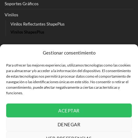
Soportes Gráficos
Vinilos
Vinilos Reflectantes ShapePlus
Vinilos ShapesPlus
Ir a Tienda Online
Gestionar consentimiento
Ir a Cotizar Servicios
Para ofrecer las mejores experiencias, utilizamos tecnologías como las cookies
Román Spech 3213, Quinta Normal, Región Metropolitana
para almacenar y/o acceder a la información del dispositivo. El consentimiento
de estas tecnologías nos permitirá procesar datos como el comportamiento de
Janequeo 1770, Concepción, Región Bío Bío
navegación o las identificaciones únicas en este sitio. No consentir o retirar el
consentimiento, puede afectar negativamente a ciertas características y
funciones.
Contactar por correo
ACEPTAR
DENEGAR