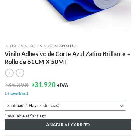
INICIO
/
VINILOS
/
VINILOS SHAPESPLUS
Vinilo Adhesivo de Corte Azul Zafiro Brillante –
Rollo de 61CM X 50MT
El
El
35.398
31.920
$
$
+IVA
precio
precio
1 disponibles
1
original
actual
era:
es:
$35.398.
$31.920.
1 available at Santiago
AÑADIR AL CARRITO