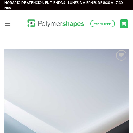
Saltar
HORARIO DE ATENCIÓN EN TIENDAS - LUNES A VIERNES DE 8:30 A 17:30
HRS
al
contenido
WHATSAPP
Add to
wishlist