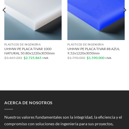
PLASTICOS DE INGENIERIA
PLASTICOS DE INGENIERIA
UHMW-PE PLACA TIVAR 1000
UHMW-PE PLACA TIVAR 88 AZUL
NATURAL 50.80x1220x3050mm
9,52x1220x3050mm
El
El
El
El
$
3.469.283
$
2.725.865
$
1.790.000
$
1.590.000
+IVA
+IVA
precio
precio
precio
precio
original
actual
original
actual
era:
es:
era:
es:
$3.469.283.
$2.725.865.
$1.790.000.
$1.590.000.
ACERCA DE NOSOTROS
Nuestros valores fundamentales son la integridad, la eficiencia y el
compromiso con soluciones de ingeniería para sus proyectos,