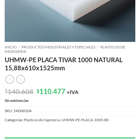
INICIO
/
PRODUCTOS INDUSTRIALES Y ESPECIALES
/
PLASTICOS DE
INGENIERIA
UHMW-PE PLACA TIVAR 1000 NATURAL
15,88x610x1525mm
El
El
140.608
110.477
$
$
+IVA
precio
precio
Sin existencias
original
actual
era:
es:
SKU:
54D00104
$140.608.
$110.477.
Categorías:
Plasticos de Ingenieria
,
UHMW-PE-PLACA-1000-88