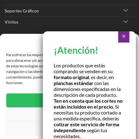
Soportes Gráficos
Vinilos
Ir a Tienda Online
Gestionar consentimiento
Ir a Cotizar Servicios
Para ofrecer las mejores experiencias, utilizamos tecnologías como las cookies
Román Spech 3213, Quinta Normal, Región Metropolitana
para almacenar y/o acceder a la información del dispositivo. El consentimiento
Los productos que estás
de estas tecnologías nos permitirá procesar datos como el comportamiento de
comprando se venden en su
Janequeo 1770, Concepción, Región Bío Bío
navegación o las identificaciones únicas en este sitio. No consentir o retirar el
formato original
, es decir, en
consentimiento, puede afectar negativamente a ciertas características y
planchas estándar
con las
funciones.
Contactar por correo
dimensiones especificadas en la
descripción de cada producto.
ACEPTAR
Ten en cuenta que los cortes no
están incluidos en el precio.
Si
necesitas tu producto cortado a
DENEGAR
una medida específica, deberás
cotizar este servicio de forma
VER PREFERENCIAS
independiente
según tus
necesidades.
NUESTRAS TIENDAS
TÉRMINOS Y CONDICIONES
CONTACTO