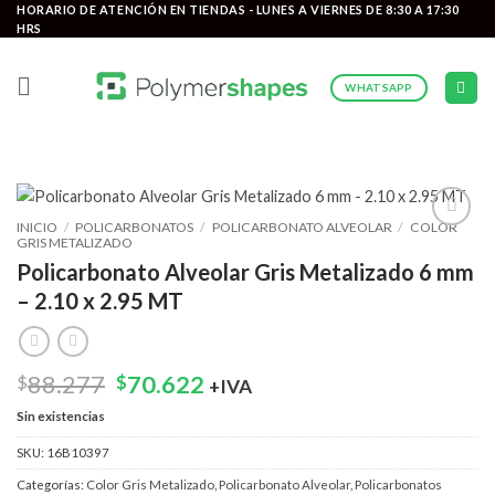
Saltar
HORARIO DE ATENCIÓN EN TIENDAS - LUNES A VIERNES DE 8:30 A 17:30
HRS
al
contenido
WHATSAPP
INICIO
/
POLICARBONATOS
/
POLICARBONATO ALVEOLAR
/
COLOR
GRIS METALIZADO
Add to
wishlist
Policarbonato Alveolar Gris Metalizado 6 mm
– 2.10 x 2.95 MT
El
El
88.277
70.622
$
$
+IVA
precio
precio
Sin existencias
original
actual
era:
es:
SKU:
16B10397
$88.277.
$70.622.
Categorías:
Color Gris Metalizado
,
Policarbonato Alveolar
,
Policarbonatos