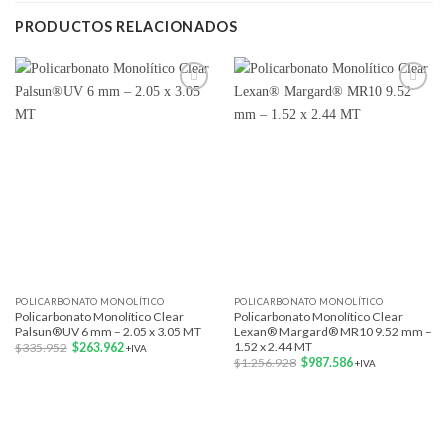
PRODUCTOS RELACIONADOS
Add to
Add to
wishlist
wishlist
POLICARBONATO MONOLÍTICO
POLICARBONATO MONOLÍTICO
Policarbonato Monolítico Clear
Policarbonato Monolítico Clear
Palsun®UV 6 mm – 2.05 x 3.05 MT
Lexan® Margard® MR10 9.52 mm –
1.52 x 2.44 MT
El
El
$
335.952
$
263.962
+IVA
precio
precio
El
El
$
1.256.928
$
987.586
+IVA
original
actual
precio
precio
era:
es:
original
actual
$335.952.
$263.962.
era:
es:
$1.256.928.
$987.586.