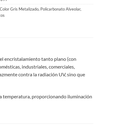
$157.036.
$125.629.
Color Gris Metalizado
,
Policarbonato Alveolar
,
tos
 el encristalamiento tanto plano (con
ésticas, industriales, comerciales,
icazmente contra la radiación UV, sino que
 la temperatura, proporcionando iluminación