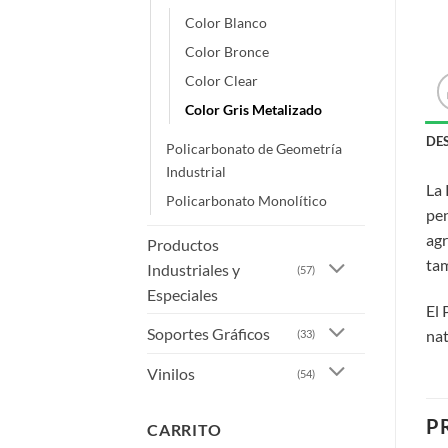
Color Blanco
Color Bronce
Color Clear
Color Gris Metalizado
DE
Policarbonato de Geometría
Industrial
La 
Policarbonato Monolítico
pen
agr
Productos
tam
Industriales y
(57)
Especiales
El 
Soportes Gráficos
nat
(33)
Vinilos
(54)
P
CARRITO