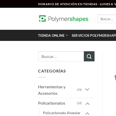
Saltar
HORARIO DE ATENCIÓN EN TIENDAS - LUNES A VI
al
contenido
Buscar
por:
TIENDA ONLINE
SERVICIOS POLYMERSHAP
Buscar
por:
CATEGORÍAS
Herramientas y
(79)
Accesorios
Policarbonatos
(12)
Policarbonato Alveolar