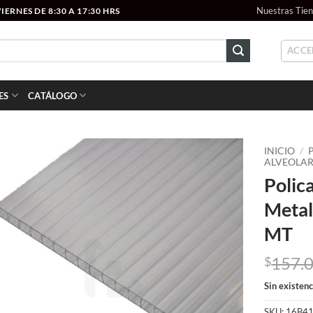
Nuestras Tie
ERNES DE 8:30 A 17:30 HRS
ACCE
ES
CATÁLOGO
INICIO
/
ALVEOLA
Polic
Add to
wishlist
Metal
MT
157.
$
Sin existenc
SKU:
16B4