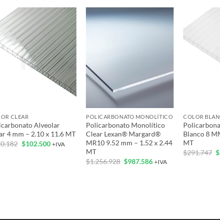
Add to
Add to
wishlist
wishlist
+
+
+
OR CLEAR
POLICARBONATO MONOLÍTICO
COLOR BLA
icarbonato Alveolar
Policarbonato Monolítico
Policarbona
ar 4 mm – 2.10 x 11.6 MT
Clear Lexan® Margard®
Blanco 8 MM
MR10 9.52 mm – 1.52 x 2.44
MT
El
El
0.182
$
102.500
+IVA
precio
precio
MT
E
$
291.747
$
original
actual
p
El
El
$
1.256.928
$
987.586
+IVA
era:
es:
o
precio
precio
$110.182.
$102.500.
e
original
actual
$
era:
es:
$1.256.928.
$987.586.