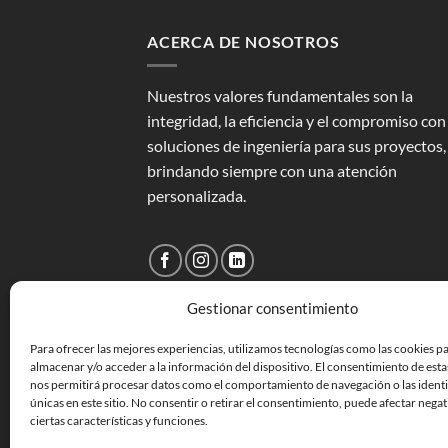
ACERCA DE NOSOTROS
Nuestros valores fundamentales son la
integridad, la eficiencia y el compromiso con
soluciones de ingeniería para sus proyectos,
brindando siempre con una atención
personalizada.
Gestionar consentimiento
Para ofrecer las mejores experiencias, utilizamos tecnologías como las cookies p
almacenar y/o acceder a la información del dispositivo. El consentimiento de esta
nos permitirá procesar datos como el comportamiento de navegación o las identi
únicas en este sitio. No consentir o retirar el consentimiento, puede afectar nega
ciertas características y funciones.