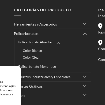
CATEGORÍAS DEL PRODUCTO
Ir a
Ir a
Herramientas y Accesorios
Reg
Policarbonatos
Policarbonato Alveolar
Conc
Color Blanco
Color Clear
Cont
Policarbonato Monolítico
Productos Industriales y Especiales
ara
Soportes Gráficos
s tecnologías
ficaciones
tivamente a
Vinilos