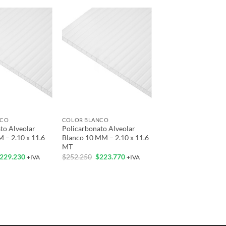
Add to
Add to
wishlist
wishlist
+
NCO
COLOR BLANCO
to Alveolar
Policarbonato Alveolar
 – 2.10 x 11.6
Blanco 10 MM – 2.10 x 11.6
MT
l
El
El
El
229.230
$
252.250
$
223.770
+IVA
+IVA
recio
precio
precio
precio
riginal
actual
original
actual
ra:
es:
era:
es:
291.747.
$229.230.
$252.250.
$223.770.