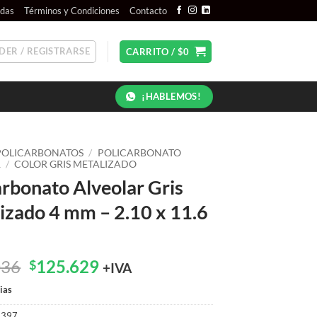
ndas
Términos y Condiciones
Contacto
DER / REGISTRARSE
CARRITO /
$
0
¡HABLEMOS!
POLICARBONATOS
/
POLICARBONATO
R
/
COLOR GRIS METALIZADO
arbonato Alveolar Gris
izado 4 mm – 2.10 x 11.6
El
El
036
125.629
$
+IVA
precio
precio
ias
original
actual
era:
es:
1397