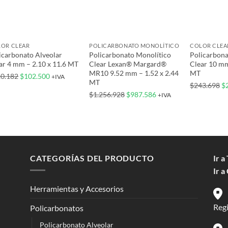
+
+
+
OR CLEAR
POLICARBONATO MONOLÍTICO
COLOR CLEA
icarbonato Alveolar
Policarbonato Monolítico
Policarbona
ar 4 mm – 2.10 x 11.6 MT
Clear Lexan® Margard®
Clear 10 mm
MR10 9.52 mm – 1.52 x 2.44
MT
El
El
0.182
$
102.500
+IVA
MT
El
$
243.698
$
precio
precio
El
El
$
1.256.928
$
987.586
+IVA
pr
original
actual
precio
precio
or
era:
es:
original
actual
er
$110.182.
$102.500.
era:
es:
$2
$1.256.928.
$987.586.
CATEGORÍAS DEL PRODUCTO
Ir a
Ir a
Herramientas y Accesorios
Reg
Policarbonatos
Policarbonato Alveolar