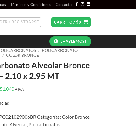
ndas
Términos y Condiciones
Contacto
DER / REGISTRARSE
CARRITO /
$
0
¡HABLEMOS!
POLICARBONATOS
/
POLICARBONATO
R
/
COLOR BRONCE
arbonato Alveolar Bronce
 2.10 x 2.95 MT
l
El
51.040
+IVA
recio
precio
ncias
riginal
actual
ra:
es:
PC021029006BR
Categorías:
Color Bronce
,
63.800.
$51.040.
nato Alveolar
,
Policarbonatos