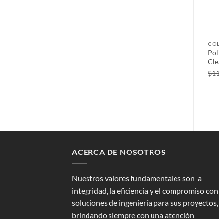
COL
Pol
Cle
$
11
ACERCA DE NOSOTROS
Nuestros valores fundamentales son la
integridad, la eficiencia y el compromiso con
soluciones de ingeniería para sus proyectos,
brindando siempre con una atención