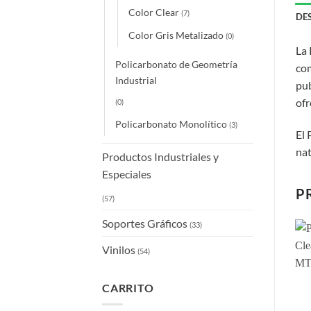
Color Clear
(7)
DE
Color Gris Metalizado
(0)
La 
Policarbonato de Geometría
com
Industrial
pub
ofr
(0)
Policarbonato Monolítico
(3)
El 
nat
Productos Industriales y
Especiales
P
(57)
Soportes Gráficos
(33)
Vinilos
(54)
CARRITO