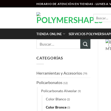
Saltar
HORARIO DE ATENCIÓN EN TIENDAS - LUNES A VI
al
contenido
Buscar
por:
TIENDA ONLINE
SERVICIOS POLYMERSHAP
Buscar
por:
CATEGORÍAS
Herramientas y Accesorios
(79)
Policarbonatos
(12)
Policarbonato Alveolar
(9)
Color Blanco
(2)
Color Bronce
(0)