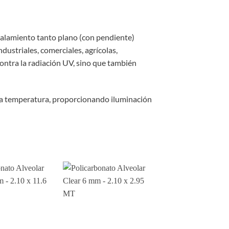
stalamiento tanto plano (con pendiente)
ustriales, comerciales, agrícolas,
contra la radiación UV, sino que también
 la temperatura, proporcionando iluminación
Add to
Add to
wishlist
wishlist