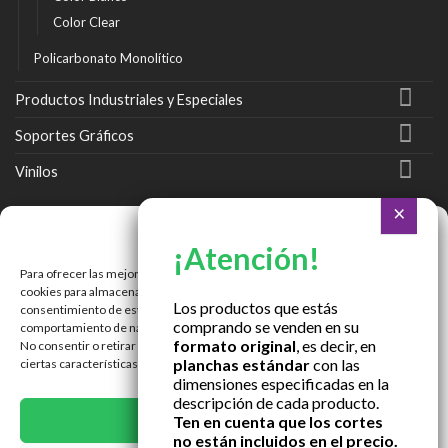
Color Clear
Policarbonato Monolítico
Productos Industriales y Especiales
Soportes Gráficos
Vinilos
Ir a Tienda Online
Gestionar consentimiento
Ir a Cotizar Servicios
Para ofrecer las mejores experiencias, utilizamos tecnologías como las
Román Spech 3213, Quinta Normal, Región Metropolitana
cookies para almacenar y/o acceder a la información del dispositivo. El
Los productos que estás
consentimiento de estas tecnologías nos permitirá procesar datos como el
comprando se venden en su
Janequeo 1770, Concepción, Región Bío Bío
comportamiento de navegación o las identificaciones únicas en este sitio.
formato original
, es decir, en
No consentir o retirar el consentimiento, puede afectar negativamente a
planchas estándar
con las
ciertas características y funciones.
Contactar por correo
dimensiones especificadas en la
descripción de cada producto.
ACEPTAR
Ten en cuenta que los cortes
no están incluidos en el precio.