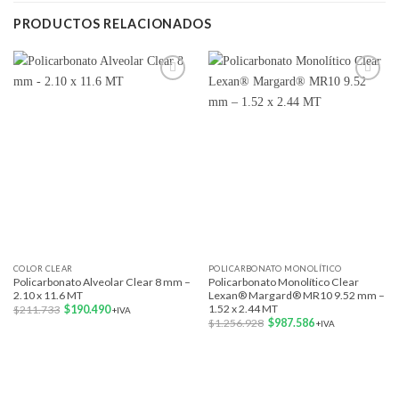
PRODUCTOS RELACIONADOS
Add to
Add to
wishlist
wishlist
COLOR CLEAR
POLICARBONATO MONOLÍTICO
Policarbonato Alveolar Clear 8 mm –
Policarbonato Monolítico Clear
2.10 x 11.6 MT
Lexan® Margard® MR10 9.52 mm –
1.52 x 2.44 MT
El
El
$
211.733
$
190.490
+IVA
precio
precio
El
El
$
1.256.928
$
987.586
+IVA
original
actual
precio
precio
era:
es:
original
actual
$211.733.
$190.490.
era:
es:
$1.256.928.
$987.586.