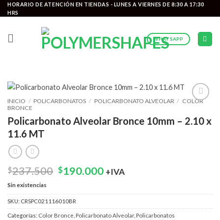
Saltar
HORARIO DE ATENCIÓN EN TIENDAS - LUNES A VIERNES DE 8:30 A 17:30
HRS
al
contenido
WHATSAPP
INICIO
/
POLICARBONATOS
/
POLICARBONATO ALVEOLAR
/
COLOR
BRONCE
Add to
wishlist
Policarbonato Alveolar Bronce 10mm – 2.10 x
11.6 MT
El
El
237.500
190.000
$
$
+IVA
precio
precio
Sin existencias
original
actual
era:
es:
SKU:
CRSPC021116010BR
$237.500.
$190.000.
Categorías:
Color Bronce
,
Policarbonato Alveolar
,
Policarbonatos