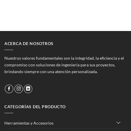
precio
precio
precio
precio
original
actual
original
actual
era:
es:
era:
es:
$175.871.
$158.086.
$93.818.
$73.714.
ACERCA DE NOSOTROS
Nuestros valores fundamentales son la integridad, la eficiencia y el
compromiso con soluciones de ingeniería para sus proyectos,
brindando siempre con una atención personalizada.
CATEGORÍAS DEL PRODUCTO
Herramientas y Accesorios