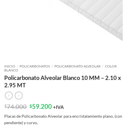
INICIO
/
POLICARBONATOS
/
POLICARBONATO ALVEOLAR
/
COLOR
BLANCO
Policarbonato Alveolar Blanco 10 MM – 2.10 x
2.95 MT
El
El
74.000
59.200
$
$
+IVA
precio
precio
Placas de Policarbonato Alveolar para encristalamiento plano, (con
original
actual
pendiente) y curvo,
era:
es: