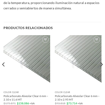
de la temperatura, proporcionando iluminación natural a espacios
cerrados y semiabiertos de manera simultánea.
PRODUCTOS RELACIONADOS
Add to
Add to
wishlist
wishlist
COLOR CLEAR
COLOR CLEAR
Policarbonato Alveolar Clear 6 mm –
Policarbonato Alveolar Clear 6 mm –
2.10 x 11.6 MT
2.10 x 2.95 MT
El
El
El
El
$
175.871
$
158.086
$
93.818
$
73.714
+IVA
+IVA