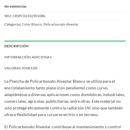
$74.000.
$59.200.
Sin existencias
SKU:
CRSPC021029010BL
Categorías:
Color Blanco
,
Policarbonato Alveolar
DESCRIPCIÓN
INFORMACIÓN ADICIONAL
VALORACIONES (0)
La Plancha de Policarbonato Alveolar Blanco se utiliza para el
encristalamiento tanto plano (con pendiente) como curvo,
adaptándose a diversas aplicaciones como domésticas, industriales,
comerciales, agrícolas, publicitarias, entre otras. Este material no
solo protege eficazmente contra la radiación UV, sino que también
ofrece flexibilidad para curvarse en frío y en terreno.
El Policarbonato Alveolar contribuye al mantenimiento y control