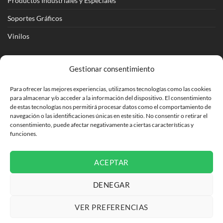
Productos Industriales y Especiales
Soportes Gráficos
Vinilos
Ir a Tienda Online
Gestionar consentimiento
Ir a Cotizar Servicios
Para ofrecer las mejores experiencias, utilizamos tecnologías como las cookies
Román Spech 3213, Quinta Normal, Región Metropolitana
para almacenar y/o acceder a la información del dispositivo. El consentimiento
de estas tecnologías nos permitirá procesar datos como el comportamiento de
Janequeo 1770, Concepción, Región Bío Bío
navegación o las identificaciones únicas en este sitio. No consentir o retirar el
consentimiento, puede afectar negativamente a ciertas características y
funciones.
Contactar por correo
ACEPTAR
DENEGAR
VER PREFERENCIAS
NUESTRAS TIENDAS
TÉRMINOS Y CONDICIONES
CONTACTO