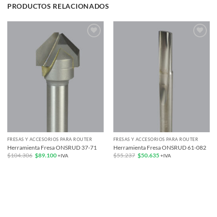
PRODUCTOS RELACIONADOS
Add to
Add to
wishlist
wishlist
FRESAS Y ACCESORIOS PARA ROUTER
FRESAS Y ACCESORIOS PARA ROUTER
Herramienta Fresa ONSRUD 37-71
Herramienta Fresa ONSRUD 61-082
El
El
El
El
$
104.306
$
89.100
$
55.237
$
50.635
+IVA
+IVA
precio
precio
precio
precio
original
actual
original
actual
era:
es:
era:
es:
$104.306.
$89.100.
$55.237.
$50.635.