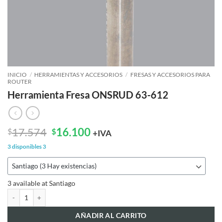
INICIO
/
HERRAMIENTAS Y ACCESORIOS
/
FRESAS Y ACCESORIOS PARA
ROUTER
Herramienta Fresa ONSRUD 63-612
El
El
17.574
16.100
$
$
+IVA
precio
precio
3 disponibles
3
original
actual
era:
es:
$17.574.
$16.100.
3 available at Santiago
Herramienta Fresa ONSRUD 63-612 cantidad
AÑADIR AL CARRITO