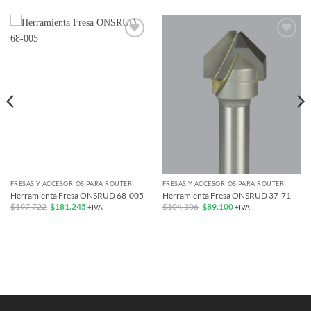
Add to
Add to
wishlist
wishlist
FRESAS Y ACCESORIOS PARA ROUTER
FRESAS Y ACCESORIOS PARA ROUTER
Herramienta Fresa ONSRUD 68-005
Herramienta Fresa ONSRUD 37-71
El
El
El
El
$
197.722
$
181.245
$
104.306
$
89.100
+IVA
+IVA
precio
precio
precio
precio
original
actual
original
actual
era:
es:
era:
es:
$197.722.
$181.245.
$104.306.
$89.100.