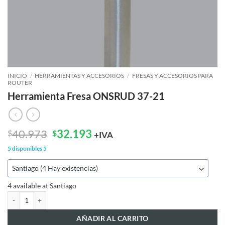
INICIO
/
HERRAMIENTAS Y ACCESORIOS
/
FRESAS Y ACCESORIOS PARA
ROUTER
Herramienta Fresa ONSRUD 37-21
El
El
40.973
32.193
$
$
+IVA
precio
precio
5 disponibles
5
original
actual
era:
es:
$40.973.
$32.193.
4 available at Santiago
Herramienta Fresa ONSRUD 37-21 cantidad
AÑADIR AL CARRITO