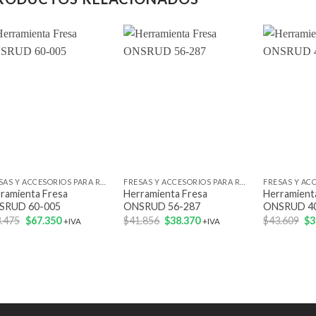
Add to
Add to
wishlist
wishlist
+
+
+
FRESAS Y ACCESORIOS PARA ROUTER
FRESAS Y ACCESORIOS PARA ROUTER
ramienta Fresa
Herramienta Fresa
Herramient
SRUD 60-005
ONSRUD 56-287
ONSRUD 4
El
El
El
El
El
.475
$
67.350
$
41.856
$
38.370
$
43.609
$
3
+IVA
+IVA
precio
precio
precio
precio
pr
original
actual
original
actual
ori
era:
es:
era:
es:
er
$73.475.
$67.350.
$41.856.
$38.370.
$4