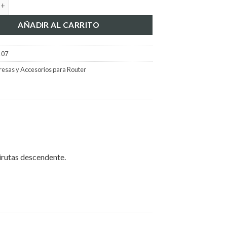
ta Fresa ONSRUD 57-651 cantidad
AÑADIR AL CARRITO
107
resas y Accesorios para Router
irutas descendente.