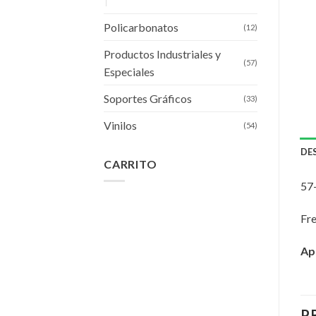
Policarbonatos
(12)
Productos Industriales y
(57)
Especiales
Soportes Gráficos
(33)
Vinilos
(54)
DE
CARRITO
57
Fre
Apl
P