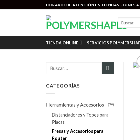
Saltar
HORARIO DE ATENCIÓN EN TIENDAS - LUNES A V
al
contenido
Buscar
por:
TIENDA ONLINE
SERVICIOS POLYMERSHA
Buscar
por:
CATEGORÍAS
Herramientas y Accesorios
(79)
Distanciadores y Topes para
Placas
Fresas y Accesorios para
Router