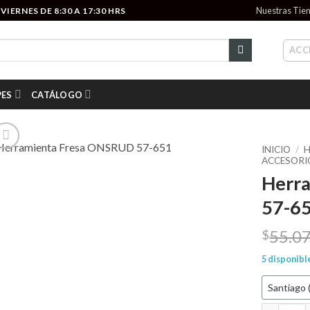
Nuestras Tie
IERNES DE 8:30 A 17:30 HRS
ACC
PES
CATÁLOGO
INICIO
/
H
ACCESORI
Herr
Add to
wishlist
57-6
55.0
$
5 disponibl