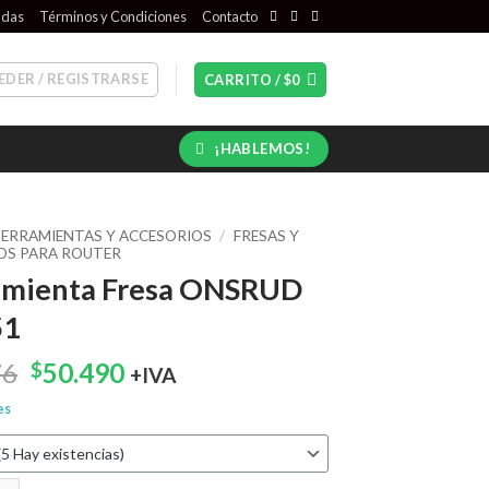
ndas
Términos y Condiciones
Contacto
EDER / REGISTRARSE
CARRITO /
$
0
¡HABLEMOS!
ERRAMIENTAS Y ACCESORIOS
/
FRESAS Y
OS PARA ROUTER
amienta Fresa ONSRUD
51
El
El
76
50.490
$
+IVA
precio
precio
es
original
actual
era:
es:
$55.076.
$50.490.