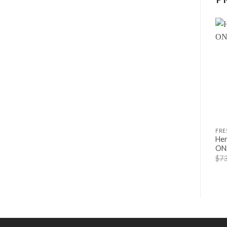
Her
ON
$
73