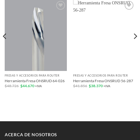
Add to
Add to
wishlist
wishlist
FRESAS Y ACCESORIOS PARA ROUTER
FRESAS Y ACCESORIOS PARA ROUTER
Herramienta Fresa ONSRUD 64-026
Herramienta Fresa ONSRUD 56-287
El
El
El
El
$
48.726
$
44.670
$
41.856
$
38.370
+IVA
+IVA
precio
precio
precio
precio
original
actual
original
actual
era:
es:
era:
es:
$48.726.
$44.670.
$41.856.
$38.370.
ACERCA DE NOSOTROS