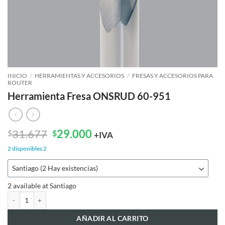
INICIO
/
HERRAMIENTAS Y ACCESORIOS
/
FRESAS Y ACCESORIOS PARA
ROUTER
Herramienta Fresa ONSRUD 60-951
El
El
31.677
29.000
$
$
+IVA
precio
precio
2 disponibles
2
original
actual
era:
es:
$31.677.
$29.000.
2 available at Santiago
Herramienta Fresa ONSRUD 60-951 cantidad
AÑADIR AL CARRITO