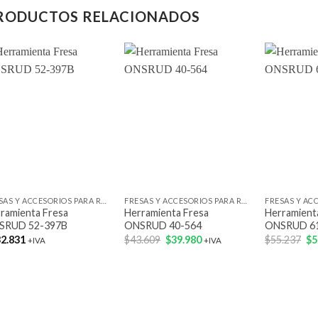
RODUCTOS RELACIONADOS
Add to wishlist
Add to wishlist
+
+
+
FRESAS Y ACCESORIOS PARA ROUTER
FRESAS Y ACCESORIOS PARA ROUTER
ramienta Fresa
Herramienta Fresa
Herramient
SRUD 52-397B
ONSRUD 40-564
ONSRUD 6
El
El
El
2.831
$
43.609
$
39.980
$
55.237
$
5
+IVA
+IVA
precio
precio
pr
original
actual
ori
era:
es:
er
$43.609.
$39.980.
$5