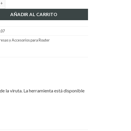
ta Fresa ONSRUD 65-012 cantidad
AÑADIR AL CARRITO
107
resas y Accesorios para Router
 de la viruta. La herramienta está disponible