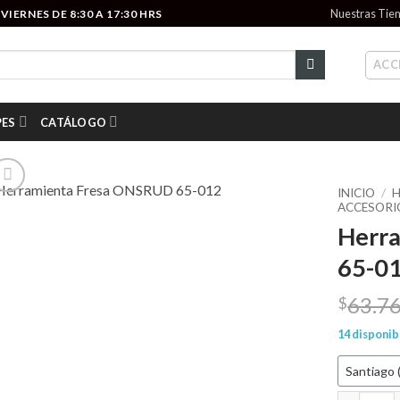
Nuestras Tie
IERNES DE 8:30 A 17:30 HRS
ACC
PES
CATÁLOGO
INICIO
/
H
ACCESORI
Herr
Add to wishlist
65-0
63.7
$
14 disponib