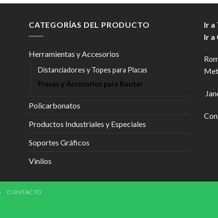
CATEGORÍAS DEL PRODUCTO
Ir a
Ir a
Herramientas y Accesorios
Rom
n
Distanciadores y Topes para Placas
Met
Fresas y Accesorios para Router
Jan
Policarbonatos
Con
Productos Industriales y Especiales
Soportes Gráficos
Vinilos
S
CONTACTO