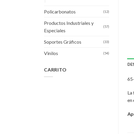
Policarbonatos
(12)
Productos Industriales y
(57)
Especiales
Soportes Gráficos
(33)
Vinilos
(54)
DE
CARRITO
65
La 
en 
Apl