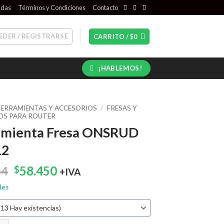
ndas
Términos y Condiciones
Contacto
EDER / REGISTRARSE
CARRITO /
$
0
¡HABLEMOS!
ERRAMIENTAS Y ACCESORIOS
/
FRESAS Y
OS PARA ROUTER
amienta Fresa ONSRUD
12
El
El
64
58.450
$
+IVA
precio
precio
les
original
actual
era:
es:
$63.764.
$58.450.