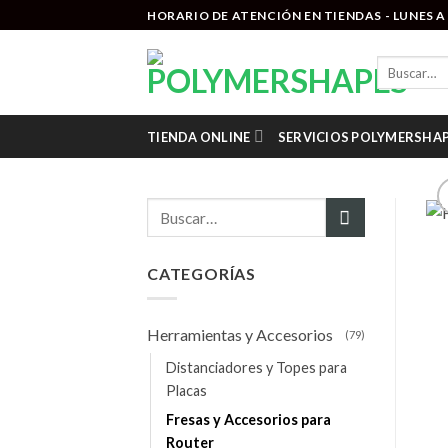
Saltar
HORARIO DE ATENCIÓN EN TIENDAS - LUNES A V
al
contenido
Buscar
por:
TIENDA ONLINE
SERVICIOS POLYMERSHA
Buscar
por:
CATEGORÍAS
Herramientas y Accesorios
(79)
Distanciadores y Topes para
Placas
Fresas y Accesorios para
Router