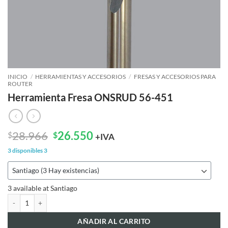
INICIO
/
HERRAMIENTAS Y ACCESORIOS
/
FRESAS Y ACCESORIOS PARA
ROUTER
Herramienta Fresa ONSRUD 56-451
El
El
28.966
26.550
$
$
+IVA
precio
precio
3 disponibles
3
original
actual
era:
es:
$28.966.
$26.550.
3 available at Santiago
Herramienta Fresa ONSRUD 56-451 cantidad
AÑADIR AL CARRITO