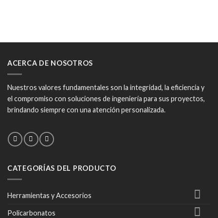
era:
es:
era:
es:
$160.083.
$142.000.
$33.726.
$30.290.
ACERCA DE NOSOTROS
Nuestros valores fundamentales son la integridad, la eficiencia y
el compromiso con soluciones de ingeniería para sus proyectos,
brindando siempre con una atención personalizada.
CATEGORÍAS DEL PRODUCTO
Herramientas y Accesorios
Policarbonatos