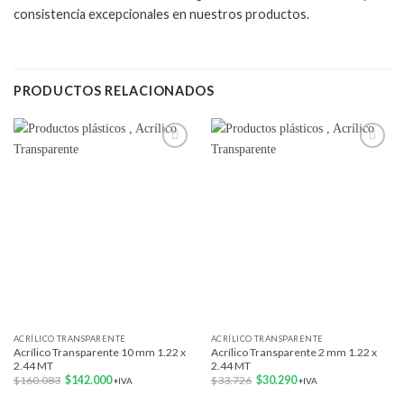
consistencia excepcionales en nuestros productos.
PRODUCTOS RELACIONADOS
Add to
Add to
wishlist
wishlist
ACRÍLICO TRANSPARENTE
ACRÍLICO TRANSPARENTE
Acrílico Transparente 10 mm 1.22 x
Acrílico Transparente 2 mm 1.22 x
2.44 MT
2.44 MT
El
El
El
El
$
160.083
$
142.000
$
33.726
$
30.290
+IVA
+IVA
precio
precio
precio
precio
original
actual
original
actual