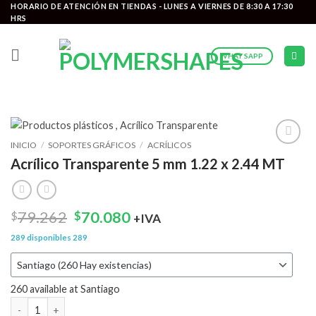
Saltar
HORARIO DE ATENCIÓN EN TIENDAS - LUNES A VIERNES DE 8:30 A 17:30
HRS
al
contenido
WHATSAPP
INICIO
/
SOPORTES GRÁFICOS
/
ACRÍLICOS
Add to
Acrílico Transparente 5 mm 1.22 x 2.44 MT
wishlist
El
El
79.262
70.080
$
$
+IVA
precio
precio
289 disponibles
289
original
actual
era:
es:
$79.262.
$70.080.
260 available at Santiago
Acrílico Transparente 5 mm 1.22 x 2.44 MT cantidad