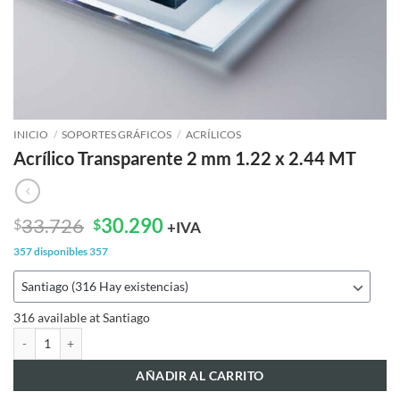
INICIO
/
SOPORTES GRÁFICOS
/
ACRÍLICOS
Acrílico Transparente 2 mm 1.22 x 2.44 MT
El
El
33.726
30.290
$
$
+IVA
precio
precio
357 disponibles
357
original
actual
era:
es:
$33.726.
$30.290.
316 available at Santiago
Acrílico Transparente 2 mm 1.22 x 2.44 MT cantidad
AÑADIR AL CARRITO