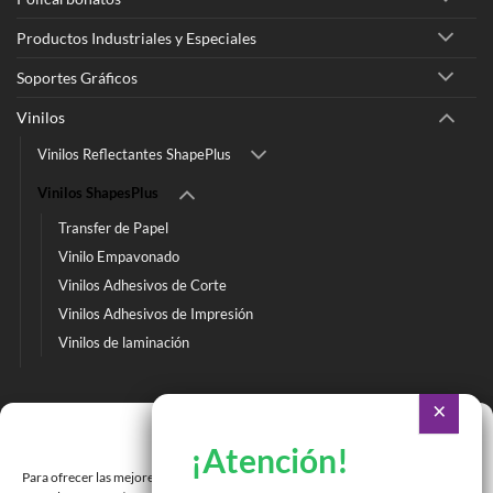
Productos Industriales y Especiales
Soportes Gráficos
Vinilos
Vinilos Reflectantes ShapePlus
Vinilos ShapesPlus
Transfer de Papel
Vinilo Empavonado
Vinilos Adhesivos de Corte
Vinilos Adhesivos de Impresión
Vinilos de laminación
Ir a Tienda Online
Gestionar consentimiento
Ir a Cotizar Servicios
Para ofrecer las mejores experiencias, utilizamos tecnologías como las cookies
Román Spech 3213, Quinta Normal, Región Metropolitana