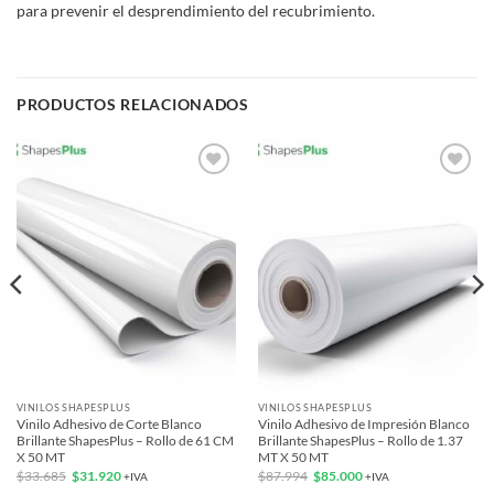
para prevenir el desprendimiento del recubrimiento.
PRODUCTOS RELACIONADOS
Add to
Add to
wishlist
wishlist
VINILOS SHAPESPLUS
VINILOS SHAPESPLUS
Vinilo Adhesivo de Corte Blanco
Vinilo Adhesivo de Impresión Blanco
Brillante ShapesPlus – Rollo de 61 CM
Brillante ShapesPlus – Rollo de 1.37
X 50 MT
MT X 50 MT
El
El
El
El
$
33.685
$
31.920
$
87.994
$
85.000
+IVA
+IVA
precio
precio
precio
precio