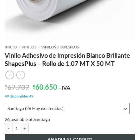
INICIO
/
VINILOS
/
VINILOS SHAPESPLUS
Vinilo Adhesivo de Impresión Blanco Brillante
ShapesPlus – Rollo de 1.07 MT X 50 MT
El
El
67.707
60.650
$
$
+IVA
precio
precio
49 disponibles
49
original
actual
era:
es:
$67.707.
$60.650.
26 available at Santiago
Vinilo Adhesivo de Impresión Blanco Brillante ShapesPlus – Rollo de 1.0
AÑADIR AL CARRITO