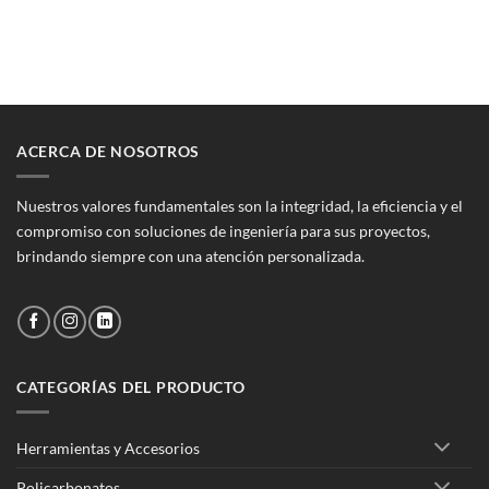
original
actual
original
actual
era:
es:
era:
es:
$33.685.
$31.920.
$87.994.
$85.000.
ACERCA DE NOSOTROS
Nuestros valores fundamentales son la integridad, la eficiencia y el
compromiso con soluciones de ingeniería para sus proyectos,
brindando siempre con una atención personalizada.
CATEGORÍAS DEL PRODUCTO
Herramientas y Accesorios
Policarbonatos