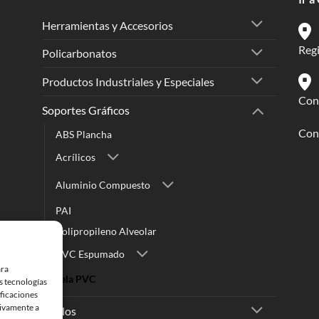
Herramientas y Accesorios
Reg
Policarbonatos
Productos Industriales y Especiales
Conc
Soportes Gráficos
Cont
ABS Plancha
Acrílicos
Aluminio Compuesto
PAI
Polipropileno Alveolar
PVC Espumado
ara
Tela PVC
s tecnologías
ficaciones
tivamente a
Vinilos