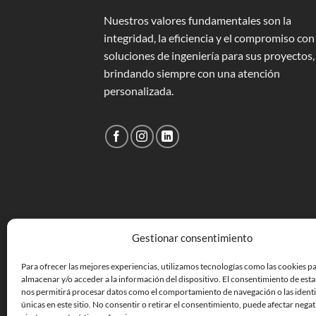
Nuestros valores fundamentales son la
integridad, la eficiencia y el compromiso con
soluciones de ingeniería para sus proyectos,
brindando siempre con una atención
personalizada.
Gestionar consentimiento
Para ofrecer las mejores experiencias, utilizamos tecnologías como las cookies p
almacenar y/o acceder a la información del dispositivo. El consentimiento de esta
nos permitirá procesar datos como el comportamiento de navegación o las identi
únicas en este sitio. No consentir o retirar el consentimiento, puede afectar nega