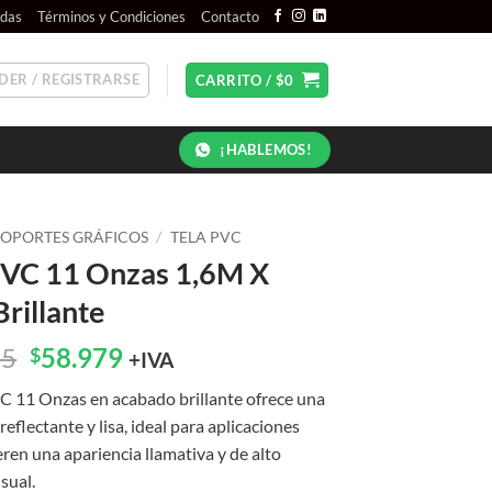
ndas
Términos y Condiciones
Contacto
DER / REGISTRARSE
CARRITO /
$
0
¡HABLEMOS!
SOPORTES GRÁFICOS
/
TELA PVC
PVC 11 Onzas 1,6M X
rillante
El
El
65
58.979
$
+IVA
precio
precio
VC 11 Onzas en acabado brillante ofrece una
original
actual
 reflectante y lisa, ideal para aplicaciones
era:
es:
ren una apariencia llamativa y de alto
$75.065.
$58.979.
sual.