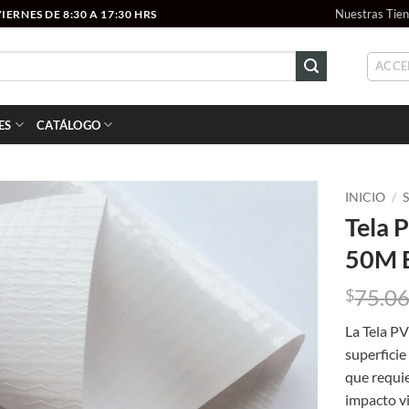
Nuestras Tie
ERNES DE 8:30 A 17:30 HRS
ACCE
ES
CATÁLOGO
INICIO
/
Tela 
Add to
50M B
wishlist
75.0
$
La Tela P
superficie
que requie
impacto vi