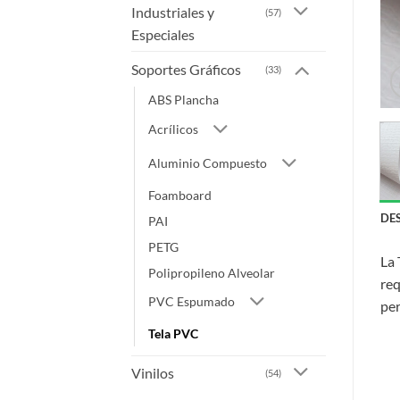
Industriales y
(57)
Especiales
Soportes Gráficos
(33)
ABS Plancha
Acrílicos
Aluminio Compuesto
Foamboard
DE
PAI
PETG
La 
Polipropileno Alveolar
req
PVC Espumado
per
Tela PVC
Vinilos
(54)