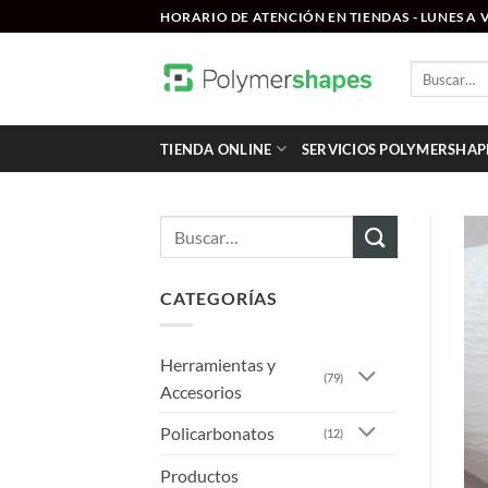
Saltar
HORARIO DE ATENCIÓN EN TIENDAS - LUNES A VI
al
contenido
Buscar
por:
TIENDA ONLINE
SERVICIOS POLYMERSHAP
Buscar
por:
CATEGORÍAS
Herramientas y
(79)
Accesorios
Policarbonatos
(12)
Productos