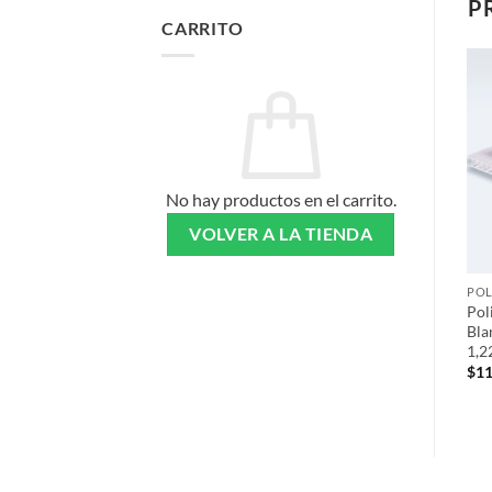
P
CARRITO
No hay productos en el carrito.
VOLVER A LA TIENDA
POL
Pol
Bla
1,
$
11