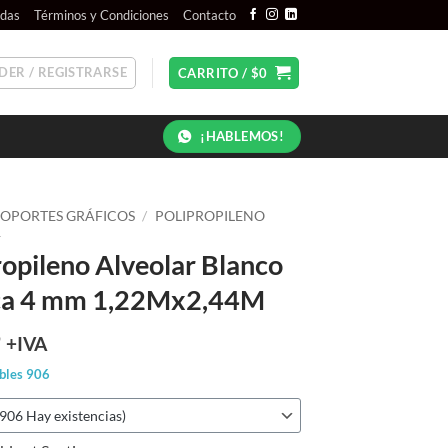
ndas
Términos y Condiciones
Contacto
DER / REGISTRARSE
CARRITO /
$
0
¡HABLEMOS!
SOPORTES GRÁFICOS
/
POLIPROPILENO
R
ropileno Alveolar Blanco
aca 4 mm 1,22Mx2,44M
9
+IVA
bles
906