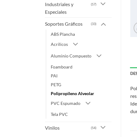
Industriales y
(57)
Especiales
Soportes Gráficos
(33)
ABS Plancha
Acrílicos
Aluminio Compuesto
Foamboard
DE
PAI
PETG
Pol
Polipropileno Alveolar
res
Ide
PVC Espumado
dur
Tela PVC
Vinilos
(54)