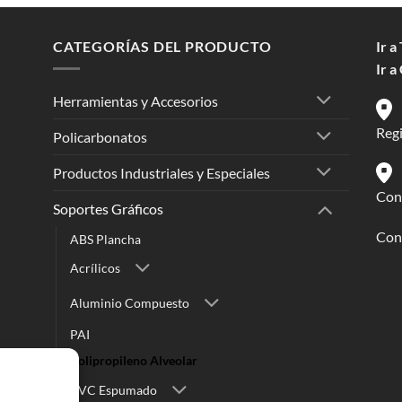
CATEGORÍAS DEL PRODUCTO
Ir a
Ir a
Herramientas y Accesorios
Reg
Policarbonatos
Productos Industriales y Especiales
Conc
Soportes Gráficos
Cont
ABS Plancha
Acrílicos
Aluminio Compuesto
PAI
Polipropileno Alveolar
PVC Espumado