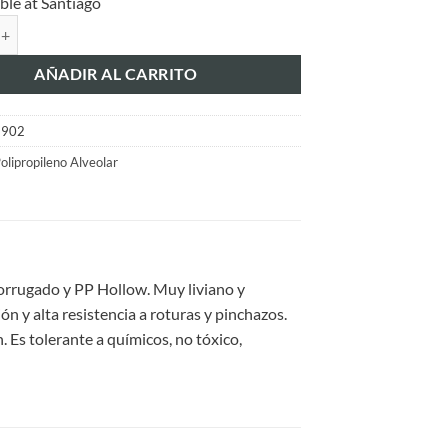
ble at Santiago
eno Alveolar Blanco - Placa 4 mm 1,22Mx2,44M cantidad
AÑADIR AL CARRITO
6902
olipropileno Alveolar
orrugado y PP Hollow. Muy liviano y
ón y alta resistencia a roturas y pinchazos.
. Es tolerante a químicos, no tóxico,