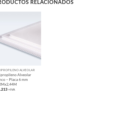
RODUCTOS RELACIONADOS
Add to
wishlist
+
IPROPILENO ALVEOLAR
ipropileno Alveolar
nco – Placa 6 mm
22Mx2,44M
.213
+IVA