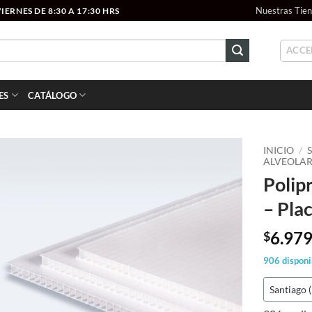
Nuestras Tie
ERNES DE 8:30 A 17:30 HRS
ACCE
ES
CATÁLOGO
INICIO
/
ALVEOLA
Polip
Add to
wishlist
– Pl
6.97
$
906 disponi