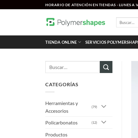
Saltar
HORARIO DE ATENCIÓN EN TIENDAS - LUNES A VI
al
contenido
Buscar
por:
TIENDA ONLINE
SERVICIOS POLYMERSHAP
Buscar
por:
CATEGORÍAS
Herramientas y
(79)
Accesorios
Policarbonatos
(12)
Productos