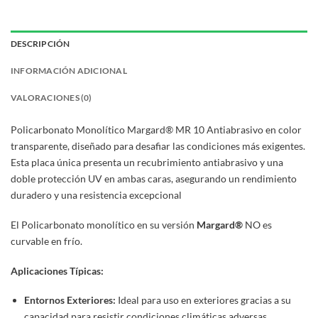
DESCRIPCIÓN
INFORMACIÓN ADICIONAL
VALORACIONES (0)
Policarbonato Monolítico Margard® MR 10 Antiabrasivo en color
transparente, diseñado para desafiar las condiciones más exigentes.
Esta placa única presenta un recubrimiento antiabrasivo y una
doble protección UV en ambas caras, asegurando un rendimiento
duradero y una resistencia excepcional
El Policarbonato monolítico en su versión
Margard®
NO es
curvable en frío.
Aplicaciones Típicas:
Entornos Exteriores:
Ideal para uso en exteriores gracias a su
capacidad para resistir condiciones climáticas adversas.