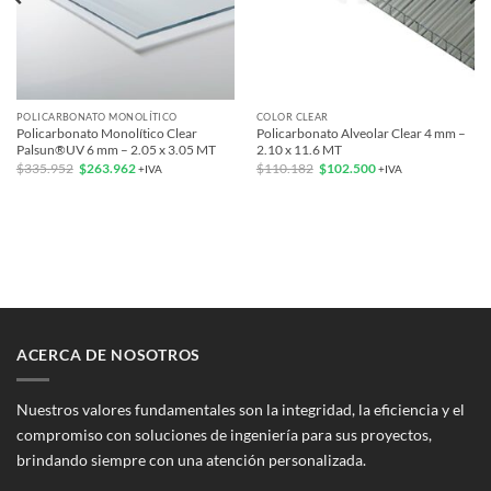
POLICARBONATO MONOLÍTICO
COLOR CLEAR
Policarbonato Monolítico Clear
Policarbonato Alveolar Clear 4 mm –
Palsun®UV 6 mm – 2.05 x 3.05 MT
2.10 x 11.6 MT
El
El
El
El
$
335.952
$
263.962
$
110.182
$
102.500
+IVA
+IVA
precio
precio
precio
precio
original
actual
original
actual
era:
es:
era:
es:
$335.952.
$263.962.
$110.182.
$102.500.
ACERCA DE NOSOTROS
Nuestros valores fundamentales son la integridad, la eficiencia y el
compromiso con soluciones de ingeniería para sus proyectos,
brindando siempre con una atención personalizada.