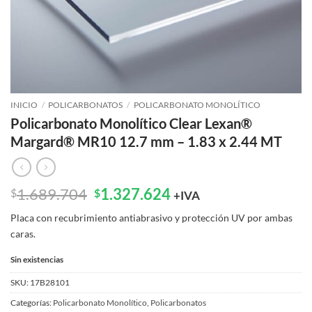
INICIO
/
POLICARBONATOS
/
POLICARBONATO MONOLÍTICO
Policarbonato Monolítico Clear Lexan®
Margard® MR10 12.7 mm – 1.83 x 2.44 MT
El
El
1.689.704
1.327.624
$
$
+IVA
precio
precio
Placa con recubrimiento antiabrasivo y protección UV por ambas
original
actual
caras.
era:
es:
$1.689.704.
$1.327.624.
Sin existencias
SKU:
17B28101
Categorías:
Policarbonato Monolítico
,
Policarbonatos