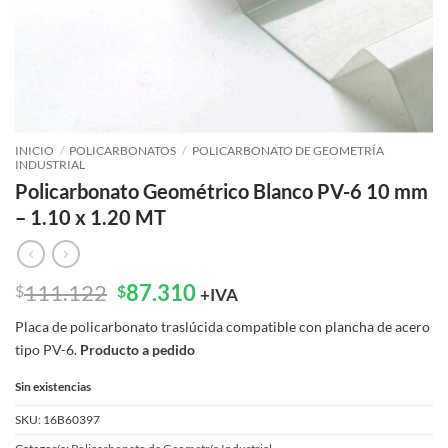
INICIO
/
POLICARBONATOS
/
POLICARBONATO DE GEOMETRÍA
INDUSTRIAL
Policarbonato Geométrico Blanco PV-6 10 mm
– 1.10 x 1.20 MT
El
El
111.122
87.310
$
$
+IVA
precio
precio
Placa de policarbonato traslúcida compatible con plancha de acero
original
actual
tipo PV-6.
Producto a pedido
era:
es:
$111.122.
$87.310.
Sin existencias
SKU:
16B60397