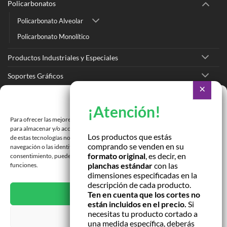
Policarbonatos
Policarbonato Alveolar
Policarbonato Monolítico
Productos Industriales y Especiales
Soportes Gráficos
Vinilos
Gestionar consentimiento
Ir a Tienda Online
Para ofrecer las mejores experiencias, utilizamos tecnologías como las cookies
para almacenar y/o acceder a la información del dispositivo. El consentimiento
Ir a Cotizar Servicios
Los productos que estás
de estas tecnologías nos permitirá procesar datos como el comportamiento de
comprando se venden en su
navegación o las identificaciones únicas en este sitio. No consentir o retirar el
Román Spech 3213, Quinta Normal, Región Metropolitana
formato original
, es decir, en
consentimiento, puede afectar negativamente a ciertas características y
planchas estándar
con las
funciones.
dimensiones especificadas en la
Janequeo 1770, Concepción, Región Bío Bío
descripción de cada producto.
ACEPTAR
Ten en cuenta que los cortes no
Contactar por correo
están incluidos en el precio.
Si
necesitas tu producto cortado a
DENEGAR
una medida específica, deberás