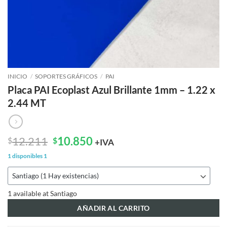
INICIO
/
SOPORTES GRÁFICOS
/
PAI
Placa PAI Ecoplast Azul Brillante 1mm – 1.22 x
2.44 MT
El
El
12.211
10.850
$
$
+IVA
precio
precio
1 disponibles
1
original
actual
era:
es:
$12.211.
$10.850.
1 available at Santiago
AÑADIR AL CARRITO