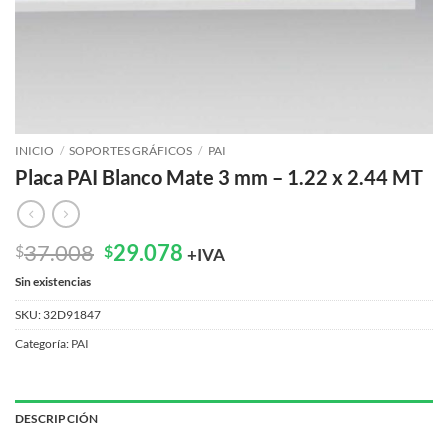
INICIO
/
SOPORTES GRÁFICOS
/
PAI
Placa PAI Blanco Mate 3 mm – 1.22 x 2.44 MT
El
El
37.008
29.078
$
$
+IVA
precio
precio
Sin existencias
original
actual
era:
es:
SKU:
32D91847
$37.008.
$29.078.
Categoría:
PAI
DESCRIPCIÓN