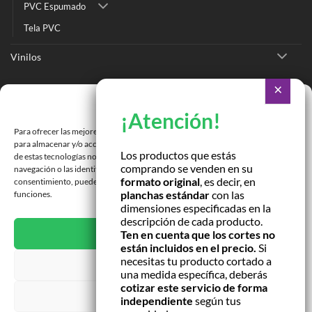
PVC Espumado
Tela PVC
Vinilos
Ir a Tienda Online
Gestionar consentimiento
Ir a Cotizar Servicios
Para ofrecer las mejores experiencias, utilizamos tecnologías como las cookies
Román Spech 3213, Quinta Normal, Región Metropolitana
para almacenar y/o acceder a la información del dispositivo. El consentimiento
Los productos que estás
de estas tecnologías nos permitirá procesar datos como el comportamiento de
comprando se venden en su
Janequeo 1770, Concepción, Región Bío Bío
navegación o las identificaciones únicas en este sitio. No consentir o retirar el
formato original
, es decir, en
consentimiento, puede afectar negativamente a ciertas características y
planchas estándar
con las
funciones.
Contactar por correo
dimensiones especificadas en la
descripción de cada producto.
ACEPTAR
Ten en cuenta que los cortes no
están incluidos en el precio.
Si
necesitas tu producto cortado a
DENEGAR
una medida específica, deberás
cotizar este servicio de forma
VER PREFERENCIAS
independiente
según tus