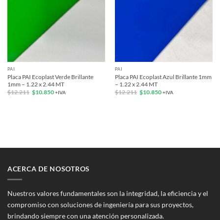
PAI
PAI
Placa PAI Ecoplast Verde Brillante
Placa PAI Ecoplast Azul Brillante 1mm
1mm – 1.22 x 2.44 MT
– 1.22 x 2.44 MT
El
El
El
El
$
12.211
$
10.850
$
12.211
$
10.850
+IVA
+IVA
precio
precio
precio
precio
original
actual
original
actual
era:
es:
era:
es:
$12.211.
$10.850.
$12.211.
$10.850.
ACERCA DE NOSOTROS
Nuestros valores fundamentales son la integridad, la eficiencia y el
compromiso con soluciones de ingeniería para sus proyectos,
brindando siempre con una atención personalizada.