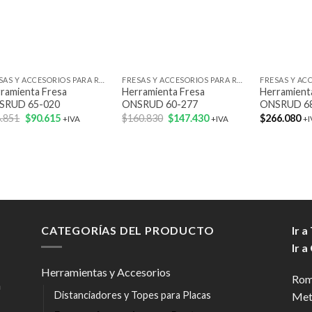
+
+
+
FRESAS Y ACCESORIOS PARA ROUTER
FRESAS Y ACCESORIOS PARA ROUTER
ramienta Fresa
Herramienta Fresa
Herramient
SRUD 65-020
ONSRUD 60-277
ONSRUD 6
El
El
El
El
.851
$
90.615
$
160.830
$
147.430
$
266.080
+IVA
+IVA
+I
precio
precio
precio
precio
original
actual
original
actual
era:
es:
era:
es:
$98.851.
$90.615.
$160.830.
$147.430.
CATEGORÍAS DEL PRODUCTO
Ir a
Ir a
Herramientas y Accesorios
Rom
n
Distanciadores y Topes para Placas
Met