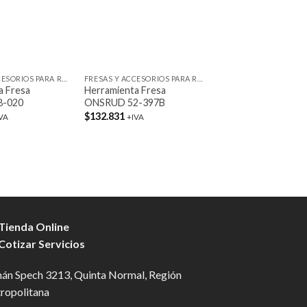
+
+
FRESAS Y ACCESORIOS PARA ROUTER
FRESAS Y ACCESORIOS PARA ROUTER
a Fresa
Herramienta Fresa
Herramienta Fresa
8-020
ONSRUD 52-397B
ONSRUD 57-651
El
El
$
132.831
$
55.076
$
50.490
VA
+IVA
+I
precio
pr
original
ac
era:
es
$55.076.
$5
 Tienda Online
 Cotizar Servicios
án Spech 3213, Quinta Normal, Región
ropolitana