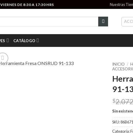
Nuestras Tie
IERNES DE 8:30 A 17:30 HRS
ACC
PES
CATÁLOGO
INICIO
/
H
ACCESORI
Herr
Add to
wishlist
91-1
2.07
$
Sin existen
SKU:
86B67
Categoría:
F