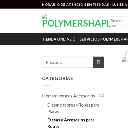
Saltar
HORARIO DE ATENCIÓN EN TIENDAS - LUNES A V
al
contenido
Buscar
por:
TIENDA ONLINE
SERVICIOS POLYMERSHA
Buscar
por:
CATEGORÍAS
Herramientas y Accesorios
(79)
Distanciadores y Topes para
Placas
Fresas y Accesorios para
Router