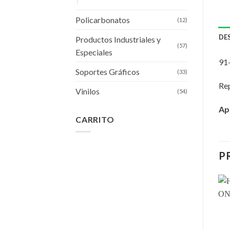
Policarbonatos
(12)
DE
Productos Industriales y
(57)
Especiales
91
Soportes Gráficos
(33)
Rep
Vinilos
(54)
Apl
CARRITO
P