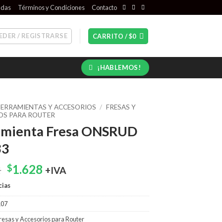
ndas
Términos y Condiciones
Contacto
EDER / REGISTRARSE
CARRITO /
$
0
¡HABLEMOS!
ERRAMIENTAS Y ACCESORIOS
/
FRESAS Y
OS PARA ROUTER
amienta Fresa ONSRUD
33
El
El
2
1.628
$
+IVA
precio
precio
cias
original
actual
era:
es:
107
$2.072.
$1.628.
resas y Accesorios para Router