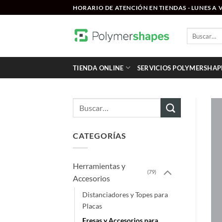
Saltar
HORARIO DE ATENCIÓN EN TIENDAS - LUNES A VI
al
contenido
Buscar
por:
TIENDA ONLINE
SERVICIOS POLYMERSHAP
Buscar
por:
CATEGORÍAS
Herramientas y
(79)
Accesorios
Distanciadores y Topes para
Placas
Fresas y Accesorios para