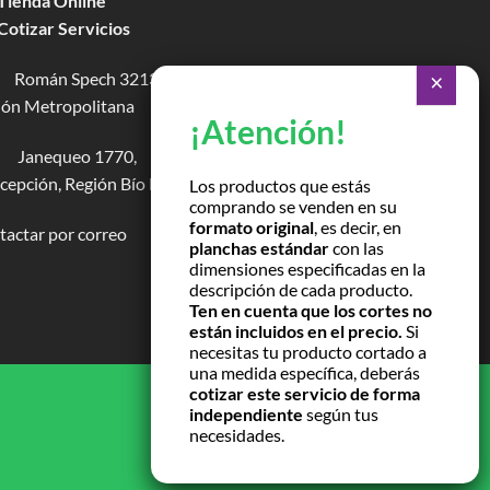
 Tienda Online
 Cotizar Servicios
Román Spech 3213, Quinta Normal,
ión Metropolitana
Janequeo 1770,
epción, Región Bío Bío
Los productos que estás
comprando se venden en su
formato original
, es decir, en
actar por correo
planchas estándar
con las
dimensiones especificadas en la
descripción de cada producto.
Ten en cuenta que los cortes no
están incluidos en el precio.
Si
necesitas tu producto cortado a
una medida específica, deberás
cotizar este servicio de forma
independiente
según tus
necesidades.