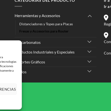
CATEGORÍAS DEL PRODUCTO
Ir a
Ir a
Herramientas y Accesorios
Reg
Distanciadores y Topes para Placas
Fresas y Accesorios para Router
Conc
Policarbonatos
Productos Industriales y Especiales
Cont
ara
Soportes Gráficos
s tecnologías
ficaciones
tivamente a
Vinilos
S
CONTACTO
RENCIAS