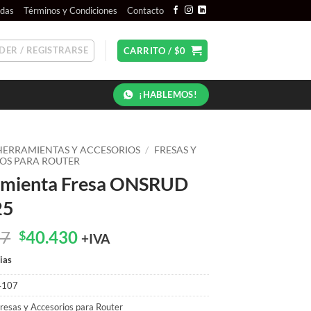
ndas
Términos y Condiciones
Contacto
DER / REGISTRARSE
CARRITO /
$
0
¡HABLEMOS!
HERRAMIENTAS Y ACCESORIOS
/
FRESAS Y
OS PARA ROUTER
amienta Fresa ONSRUD
25
El
El
57
40.430
$
+IVA
precio
precio
ias
original
actual
era:
es:
4107
$51.457.
$40.430.
resas y Accesorios para Router