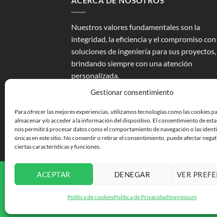
ACERCA DE NOSOTROS
Nuestros valores fundamentales son la
integridad, la eficiencia y el compromiso con
soluciones de ingeniería para sus proyectos,
brindando siempre con una atención
personalizada.
Gestionar consentimiento
Para ofrecer las mejores experiencias, utilizamos tecnologías como las cookies p
almacenar y/o acceder a la información del dispositivo. El consentimiento de esta
nos permitirá procesar datos como el comportamiento de navegación o las identi
únicas en este sitio. No consentir o retirar el consentimiento, puede afectar nega
ciertas características y funciones.
NUESTRAS TIENDAS
TÉRMINOS Y CONDICIONE
ACEPTAR
DENEGAR
VER PREFE
Copyright 2026 © Polymershapes
Política de cookies
Política de Privacidad
Impressum