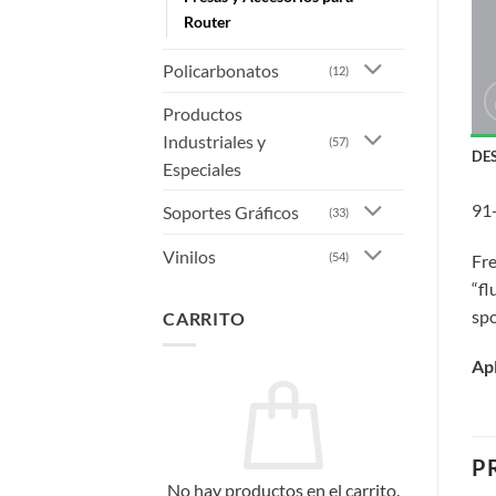
Router
Policarbonatos
(12)
Productos
Industriales y
(57)
DE
Especiales
91
Soportes Gráficos
(33)
Vinilos
(54)
Fre
“fl
spo
CARRITO
Apl
P
No hay productos en el carrito.