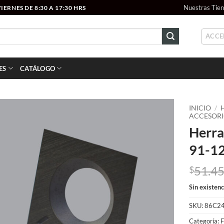
Nuestras Tie
ERNES DE 8:30 A 17:30 HRS
ACCE
ES
CATÁLOGO
INICIO
/
ACCESORI
Herr
Add to
wishlist
91-1
51.4
$
Sin existenc
SKU:
86C2
Categoría:
F