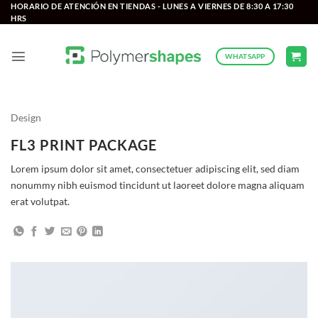
Saltar
HORARIO DE ATENCIÓN EN TIENDAS - LUNES A VIERNES DE 8:30 A 17:30
HRS
al
contenido
WHATSAPP
Design
FL3 PRINT PACKAGE
Lorem ipsum dolor sit amet, consectetuer adipiscing elit, sed diam
nonummy nibh euismod tincidunt ut laoreet dolore magna aliquam
erat volutpat.